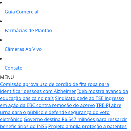
Guia Comercial
Farmácias de Plantão
Câmeras Ao Vivo
Contato
MENU
Comissão aprova uso de cordão de fita roxa para
identificar pessoas com Alzheimer
Ideb mostra avanço da
educação básica no país
Sindicato pede ao TSE ingresso
em ação da EBC contra remoção do acervo
TRE-RJ abre
urna para o público e defende segurança do voto
eletrônico
Governo destina R$ 547 milhões para ressarcir
beneficiários do INSS
Projeto amplia proteção a patentes