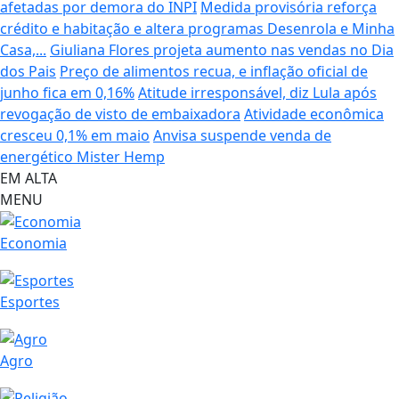
afetadas por demora do INPI
Medida provisória reforça
crédito e habitação e altera programas Desenrola e Minha
Casa,...
Giuliana Flores projeta aumento nas vendas no Dia
dos Pais
Preço de alimentos recua, e inflação oficial de
junho fica em 0,16%
Atitude irresponsável, diz Lula após
revogação de visto de embaixadora
Atividade econômica
cresceu 0,1% em maio
Anvisa suspende venda de
energético Mister Hemp
EM ALTA
MENU
Economia
Esportes
Agro