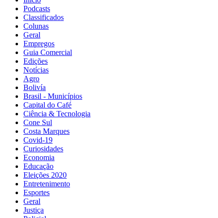
Podcasts
Classificados
Colunas
Geral
Empregos
Guia Comercial
Edições
Notícias
Agro
Bolivía
Brasil - Municípios
Capital do Café
Ciência & Tecnologia
Cone Sul
Costa Marques
Covid-19
Curiosidades
Economia
Educação
Eleições 2020
Entretenimento
Esportes
Geral
Justiça