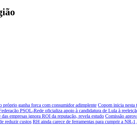
gião
o próprio ganha força com consumidor adimplente
Copom inicia nesta t
Federação PSOL-Rede oficializa apoio à candidatura de Lula à reeleiçã
 das empresas ignora ROI da reputação, revela estudo
Comissão aprova
e reduzir custos
RH ainda carece de ferramentas para cumprir a NR-1