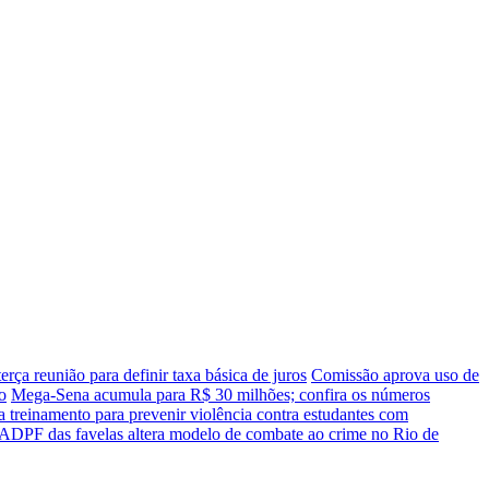
erça reunião para definir taxa básica de juros
Comissão aprova uso de
o
Mega-Sena acumula para R$ 30 milhões; confira os números
 treinamento para prevenir violência contra estudantes com
ADPF das favelas altera modelo de combate ao crime no Rio de