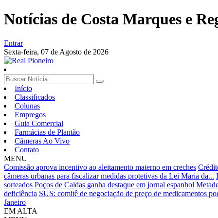
Notícias de Costa Marques e Re
Entrar
Sexta-feira,
07 de Agosto de 2026
Início
Classificados
Colunas
Empregos
Guia Comercial
Farmácias de Plantão
Câmeras Ao Vivo
Contato
MENU
Comissão aprova incentivo ao aleitamento materno em creches
Crédit
câmeras urbanas para fiscalizar medidas protetivas da Lei Maria da...
sorteados
Poços de Caldas ganha destaque em jornal espanhol
Metade
deficiência
SUS: comitê de negociação de preço de medicamentos pod
Janeiro
EM ALTA