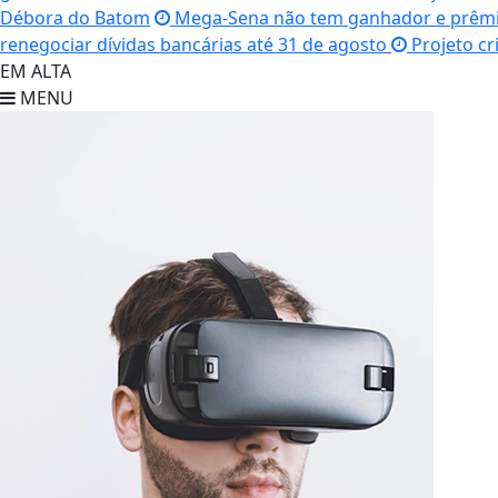
Débora do Batom
Mega-Sena não tem ganhador e prêmio
renegociar dívidas bancárias até 31 de agosto
Projeto cr
EM ALTA
MENU