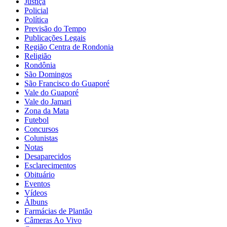
Justiça
Policial
Política
Previsão do Tempo
Publicações Legais
Região Centra de Rondonia
Religião
Rondônia
São Domingos
São Francisco do Guaporé
Vale do Guaporé
Vale do Jamari
Zona da Mata
Futebol
Concursos
Colunistas
Notas
Desaparecidos
Esclarecimentos
Obituário
Eventos
Vídeos
Álbuns
Farmácias de Plantão
Câmeras Ao Vivo