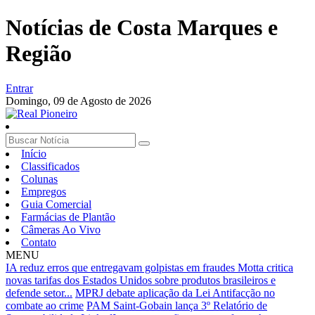
Notícias de Costa Marques e
Região
Entrar
Domingo,
09 de Agosto de 2026
Início
Classificados
Colunas
Empregos
Guia Comercial
Farmácias de Plantão
Câmeras Ao Vivo
Contato
MENU
IA reduz erros que entregavam golpistas em fraudes
Motta critica
novas tarifas dos Estados Unidos sobre produtos brasileiros e
defende setor...
MPRJ debate aplicação da Lei Antifacção no
combate ao crime
PAM Saint-Gobain lança 3º Relatório de