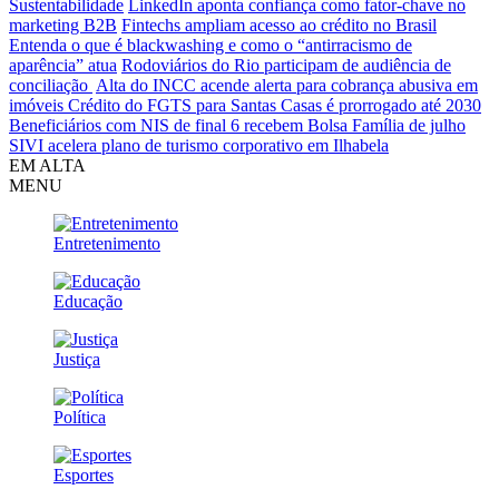
Sustentabilidade
LinkedIn aponta confiança como fator-chave no
marketing B2B
Fintechs ampliam acesso ao crédito no Brasil
Entenda o que é blackwashing e como o “antirracismo de
aparência” atua
Rodoviários do Rio participam de audiência de
conciliação
Alta do INCC acende alerta para cobrança abusiva em
imóveis
Crédito do FGTS para Santas Casas é prorrogado até 2030
Beneficiários com NIS de final 6 recebem Bolsa Família de julho
SIVI acelera plano de turismo corporativo em Ilhabela
EM ALTA
MENU
Entretenimento
Educação
Justiça
Política
Esportes