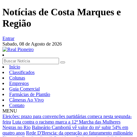
Notícias de Costa Marques e
Região
Entrar
Sabado,
08 de Agosto de 2026
Início
Classificados
Colunas
Empregos
Guia Comercial
Farmácias de Plantão
Câmeras Ao Vivo
Contato
MENU
Eleições: prazo para convenções partidárias começa nesta segunda-
feira
Luta contra o racismo marca a 12ª Marcha das Mulheres
Negras no Rio
Balneário Camboriú vê valor do m² subir 54% em
quatro anos
Rede D'Brescia: da operação ao faturamento milionário