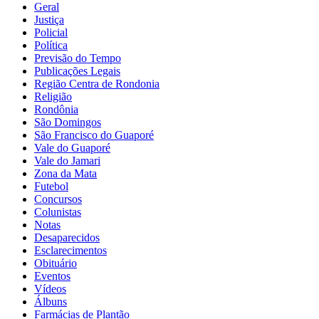
Geral
Justiça
Policial
Política
Previsão do Tempo
Publicações Legais
Região Centra de Rondonia
Religião
Rondônia
São Domingos
São Francisco do Guaporé
Vale do Guaporé
Vale do Jamari
Zona da Mata
Futebol
Concursos
Colunistas
Notas
Desaparecidos
Esclarecimentos
Obituário
Eventos
Vídeos
Álbuns
Farmácias de Plantão