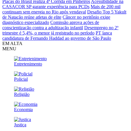
Placas do Brasil realiza 4ª Corrida em Pinheiros
Acessibilidade na
CASACOR SP garante experiência para PCDs
Mais de 200 mil
continuam sem energia no Rio após vendaval
Desafio Top 5 Yakult
de Natação reúne atletas de elite
Câncer no peritônio exige
diagnóstico especializado
Comissão aprova ações de
conscientização contra a adultização infantil
Desemprego no 2º
trimestre é 5,4%, o menor já registrado no período
PT lança
candidatura de Fernando Haddad ao governo de São Paulo
EM ALTA
MENU
Entretenimento
Policial
Religião
Economia
Justiça