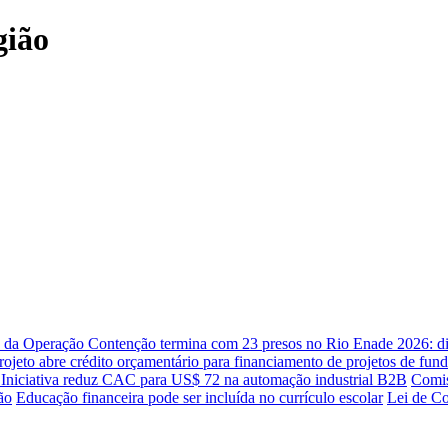
gião
 da Operação Contenção termina com 23 presos no Rio
Enade 2026: di
rojeto abre crédito orçamentário para financiamento de projetos de fund
s
Iniciativa reduz CAC para US$ 72 na automação industrial B2B
Comis
ão
Educação financeira pode ser incluída no currículo escolar
Lei de Co