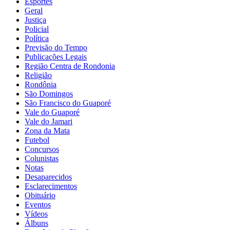
Esportes
Geral
Justiça
Policial
Política
Previsão do Tempo
Publicações Legais
Região Centra de Rondonia
Religião
Rondônia
São Domingos
São Francisco do Guaporé
Vale do Guaporé
Vale do Jamari
Zona da Mata
Futebol
Concursos
Colunistas
Notas
Desaparecidos
Esclarecimentos
Obituário
Eventos
Vídeos
Álbuns