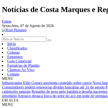
Notícias de Costa Marques e Re
Entrar
Sexta-feira,
07 de Agosto de 2026
Início
Classificados
Colunas
Empregos
Guia Comercial
Farmácias de Plantão
Câmeras Ao Vivo
Contato
MENU
Influenciador Eldo Gomes apresenta conteúdo sobre carros
Nova fase
Consumidores podem renegociar dívidas bancárias até 31 de agosto
P
catástrofes naturais
Reganho de peso após bariátrica desafia paciente
prioritário
Aproaço destaca força do setor do aço em noite de premiaç
EM ALTA
MENU