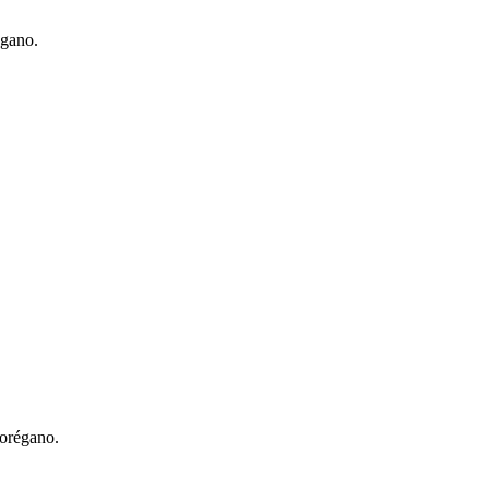
égano.
 orégano.