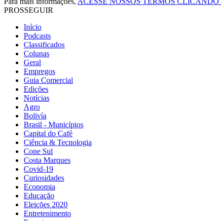
Para mais informações,
ACESSE NOSSOS TERMOS CLICANDO
PROSSEGUIR
Início
Podcasts
Classificados
Colunas
Geral
Empregos
Guia Comercial
Edições
Notícias
Agro
Bolivía
Brasil - Municípios
Capital do Café
Ciência & Tecnologia
Cone Sul
Costa Marques
Covid-19
Curiosidades
Economia
Educação
Eleições 2020
Entretenimento