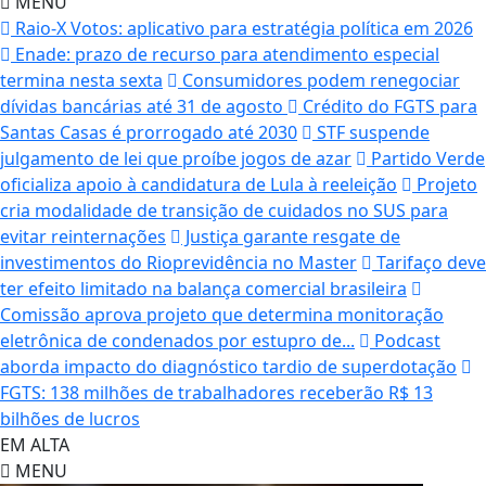
MENU
Raio-X Votos: aplicativo para estratégia política em 2026
Enade: prazo de recurso para atendimento especial
termina nesta sexta
Consumidores podem renegociar
dívidas bancárias até 31 de agosto
Crédito do FGTS para
Santas Casas é prorrogado até 2030
STF suspende
julgamento de lei que proíbe jogos de azar
Partido Verde
oficializa apoio à candidatura de Lula à reeleição
Projeto
cria modalidade de transição de cuidados no SUS para
evitar reinternações
Justiça garante resgate de
investimentos do Rioprevidência no Master
Tarifaço deve
ter efeito limitado na balança comercial brasileira
Comissão aprova projeto que determina monitoração
eletrônica de condenados por estupro de...
Podcast
aborda impacto do diagnóstico tardio de superdotação
FGTS: 138 milhões de trabalhadores receberão R$ 13
bilhões de lucros
EM ALTA
MENU