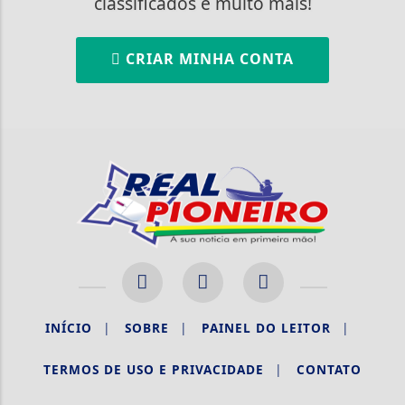
classificados e muito mais!
CRIAR MINHA CONTA
INÍCIO
|
SOBRE
|
PAINEL DO LEITOR
|
Termos de Uso e Privacidade
TERMOS DE USO E PRIVACIDADE
|
CONTATO
Esse site utiliza cookies para melhorar sua