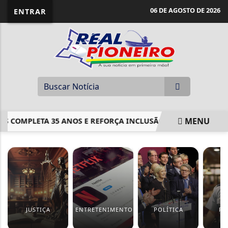
06 DE AGOSTO DE 2026
ENTRAR
MENU
AS COMPLETA 35 ANOS E REFORÇA INCLUSÃO
MERCADO GA
EM ALTA
JUSTIÇA
ENTRETENIMENTO
POLÍTICA
PO