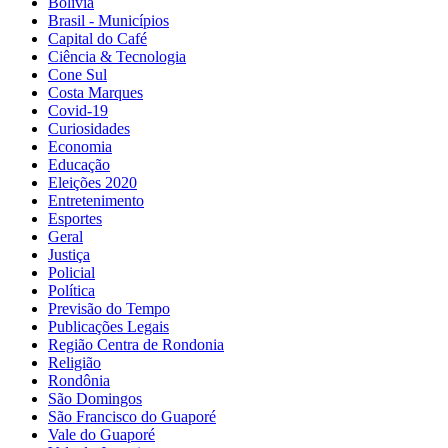
Bolivía
Brasil - Municípios
Capital do Café
Ciência & Tecnologia
Cone Sul
Costa Marques
Covid-19
Curiosidades
Economia
Educação
Eleições 2020
Entretenimento
Esportes
Geral
Justiça
Policial
Política
Previsão do Tempo
Publicações Legais
Região Centra de Rondonia
Religião
Rondônia
São Domingos
São Francisco do Guaporé
Vale do Guaporé