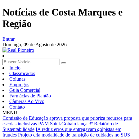
Notícias de Costa Marques e
Região
Entrar
Domingo,
09 de Agosto de 2026
Início
Classificados
Colunas
Empregos
Guia Comercial
Farmácias de Plantão
Câmeras Ao Vivo
Contato
MENU
Comissão de Educação aprova proposta que prioriza recursos para
escolas inclusivas
PAM Saint-Gobain lança 3º Relatório de
Sustentabilidade
IA reduz erros que entregavam golpistas em
fraudes
Projeto cria modalidade de transição de cuidados no SUS