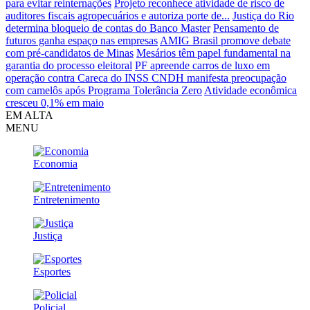
para evitar reinternações
Projeto reconhece atividade de risco de
auditores fiscais agropecuários e autoriza porte de...
Justiça do Rio
determina bloqueio de contas do Banco Master
Pensamento de
futuros ganha espaço nas empresas
AMIG Brasil promove debate
com pré-candidatos de Minas
Mesários têm papel fundamental na
garantia do processo eleitoral
PF apreende carros de luxo em
operação contra Careca do INSS
CNDH manifesta preocupação
com camelôs após Programa Tolerância Zero
Atividade econômica
cresceu 0,1% em maio
EM ALTA
MENU
Economia
Entretenimento
Justiça
Esportes
Policial