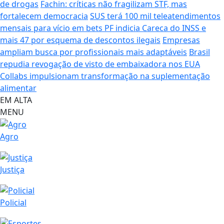
de drogas
Fachin: críticas não fragilizam STF, mas
fortalecem democracia
SUS terá 100 mil teleatendimentos
mensais para vício em bets
PF indicia Careca do INSS e
mais 47 por esquema de descontos ilegais
Empresas
ampliam busca por profissionais mais adaptáveis
Brasil
repudia revogação de visto de embaixadora nos EUA
Collabs impulsionam transformação na suplementação
alimentar
EM ALTA
MENU
Agro
Justiça
Policial