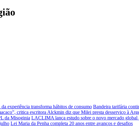
gião
da experiência transforma hábitos de consumo
Bandeira tarifária cont
caco”, critica escritora
Alckmin diz que Milei presta desserviço à Arg
PL da Misoginia
LACLIMA lança estudo sobre o novo mercado global 
julho
Lei Maria da Penha completa 20 anos entre avanços e desafios