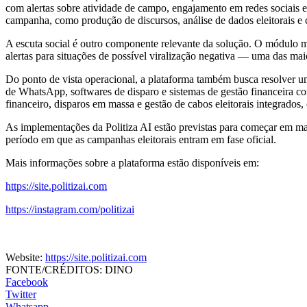
com alertas sobre atividade de campo, engajamento em redes sociais e 
campanha, como produção de discursos, análise de dados eleitorais e 
A escuta social é outro componente relevante da solução. O módulo mon
alertas para situações de possível viralização negativa — uma das maio
Do ponto de vista operacional, a plataforma também busca resolver um
de WhatsApp, softwares de disparo e sistemas de gestão financeira c
financeiro, disparos em massa e gestão de cabos eleitorais integrados
As implementações da Politiza AI estão previstas para começar em mai
período em que as campanhas eleitorais entram em fase oficial.
Mais informações sobre a plataforma estão disponíveis em:
https://site.politizai.com
https://instagram.com/politizai
Website:
https://site.politizai.com
FONTE/CRÉDITOS:
DINO
Facebook
Twitter
Whatsapp