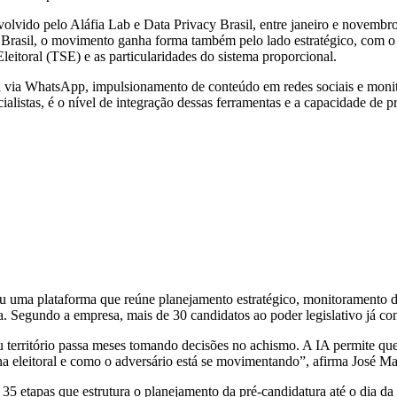
volvido pelo Aláfia Lab e Data Privacy Brasil, entre janeiro e novembr
No Brasil, o movimento ganha forma também pelo lado estratégico, com 
 Eleitoral (TSE) e as particularidades do sistema proporcional.
 via WhatsApp, impulsionamento de conteúdo em redes sociais e monito
listas, é o nível de integração dessas ferramentas e a capacidade de pr
riou uma plataforma que reúne planejamento estratégico, monitoramento
da. Segundo a empresa, mais de 30 candidatos ao poder legislativo já co
 território passa meses tomando decisões no achismo. A IA permite q
na eleitoral e como o adversário está se movimentando”, afirma José Ma
 35 etapas que estrutura o planejamento da pré-candidatura até o dia 