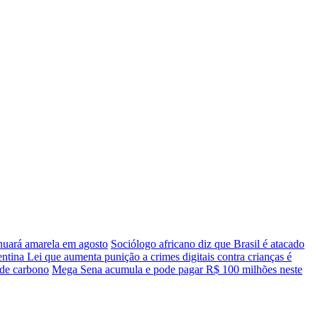
inuará amarela em agosto
Sociólogo africano diz que Brasil é atacado
entina
Lei que aumenta punição a crimes digitais contra crianças é
de carbono
Mega Sena acumula e pode pagar R$ 100 milhões neste