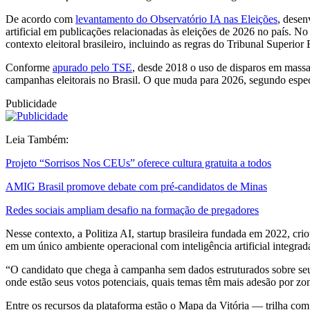
De acordo com
levantamento do Observatório IA nas Eleições
, desen
artificial em publicações relacionadas às eleições de 2026 no país. 
contexto eleitoral brasileiro, incluindo as regras do Tribunal Superior
Conforme
apurado pelo TSE
, desde 2018 o uso de disparos em massa
campanhas eleitorais no Brasil. O que muda para 2026, segundo especia
Publicidade
Leia Também:
Projeto “Sorrisos Nos CEUs” oferece cultura gratuita a todos
AMIG Brasil promove debate com pré-candidatos de Minas
Redes sociais ampliam desafio na formação de pregadores
Nesse contexto, a Politiza AI, startup brasileira fundada em 2022, c
em um único ambiente operacional com inteligência artificial integra
“O candidato que chega à campanha sem dados estruturados sobre seu
onde estão seus votos potenciais, quais temas têm mais adesão por zo
Entre os recursos da plataforma estão o Mapa da Vitória — trilha com