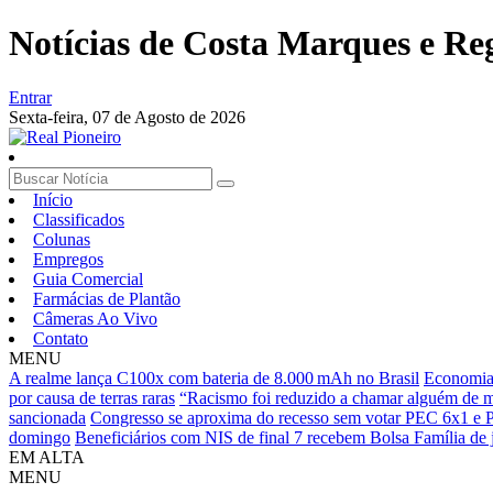
Notícias de Costa Marques e Re
Entrar
Sexta-feira,
07 de Agosto de 2026
Início
Classificados
Colunas
Empregos
Guia Comercial
Farmácias de Plantão
Câmeras Ao Vivo
Contato
MENU
A realme lança C100x com bateria de 8.000 mAh no Brasil
Economia 
por causa de terras raras
“Racismo foi reduzido a chamar alguém de ma
sancionada
Congresso se aproxima do recesso sem votar PEC 6x1 e 
domingo
Beneficiários com NIS de final 7 recebem Bolsa Família de 
EM ALTA
MENU