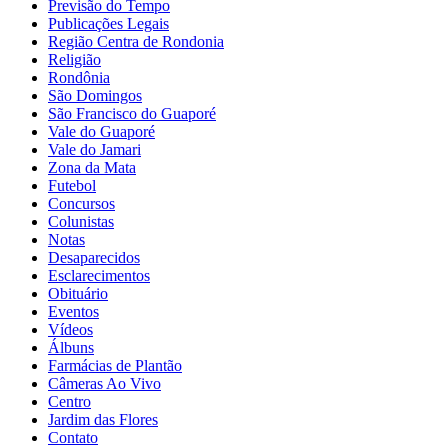
Previsão do Tempo
Publicações Legais
Região Centra de Rondonia
Religião
Rondônia
São Domingos
São Francisco do Guaporé
Vale do Guaporé
Vale do Jamari
Zona da Mata
Futebol
Concursos
Colunistas
Notas
Desaparecidos
Esclarecimentos
Obituário
Eventos
Vídeos
Álbuns
Farmácias de Plantão
Câmeras Ao Vivo
Centro
Jardim das Flores
Contato