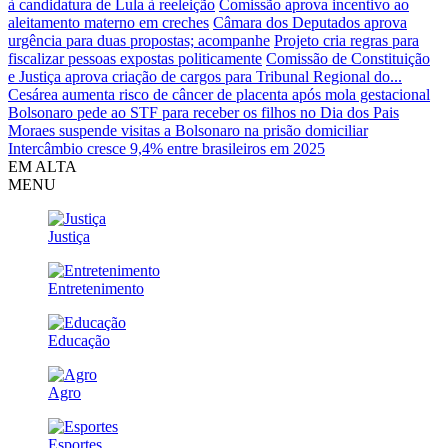
à candidatura de Lula à reeleição
Comissão aprova incentivo ao
aleitamento materno em creches
Câmara dos Deputados aprova
urgência para duas propostas; acompanhe
Projeto cria regras para
fiscalizar pessoas expostas politicamente
Comissão de Constituição
e Justiça aprova criação de cargos para Tribunal Regional do...
Cesárea aumenta risco de câncer de placenta após mola gestacional
Bolsonaro pede ao STF para receber os filhos no Dia dos Pais
Moraes suspende visitas a Bolsonaro na prisão domiciliar
Intercâmbio cresce 9,4% entre brasileiros em 2025
EM ALTA
MENU
Justiça
Entretenimento
Educação
Agro
Esportes