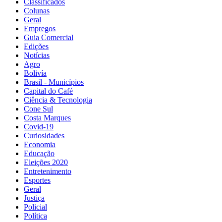
Classificados
Colunas
Geral
Empregos
Guia Comercial
Edições
Notícias
Agro
Bolivía
Brasil - Municípios
Capital do Café
Ciência & Tecnologia
Cone Sul
Costa Marques
Covid-19
Curiosidades
Economia
Educação
Eleições 2020
Entretenimento
Esportes
Geral
Justiça
Policial
Política