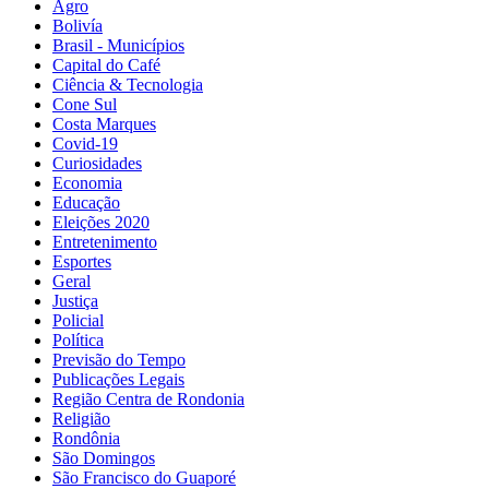
Agro
Bolivía
Brasil - Municípios
Capital do Café
Ciência & Tecnologia
Cone Sul
Costa Marques
Covid-19
Curiosidades
Economia
Educação
Eleições 2020
Entretenimento
Esportes
Geral
Justiça
Policial
Política
Previsão do Tempo
Publicações Legais
Região Centra de Rondonia
Religião
Rondônia
São Domingos
São Francisco do Guaporé