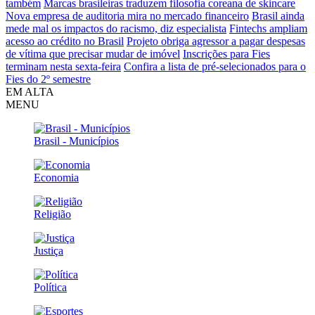
também
Marcas brasileiras traduzem filosofia coreana de skincare
Nova empresa de auditoria mira no mercado financeiro
Brasil ainda
mede mal os impactos do racismo, diz especialista
Fintechs ampliam
acesso ao crédito no Brasil
Projeto obriga agressor a pagar despesas
de vítima que precisar mudar de imóvel
Inscrições para Fies
terminam nesta sexta-feira
Confira a lista de pré-selecionados para o
Fies do 2º semestre
EM ALTA
MENU
Brasil - Municípios
Economia
Religião
Justiça
Política