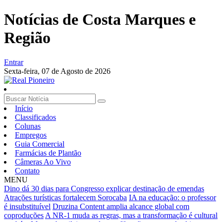
Notícias de Costa Marques e
Região
Entrar
Sexta-feira,
07 de Agosto de 2026
Início
Classificados
Colunas
Empregos
Guia Comercial
Farmácias de Plantão
Câmeras Ao Vivo
Contato
MENU
Dino dá 30 dias para Congresso explicar destinação de emendas
Atrações turísticas fortalecem Sorocaba
IA na educação: o professor
é insubstituível
Druzina Content amplia alcance global com
coproduções
A NR-1 muda as regras, mas a transformação é cultural