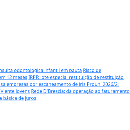
onsulta odontológica infantil em pauta
Risco de
 em 12 meses
IRPF: lote especial restituição de restituição
essa empresas por escaneamento de íris
Prouni 2026/2:
V ente jovens
Rede D'Brescia: da operação ao faturamento
a básica de juros