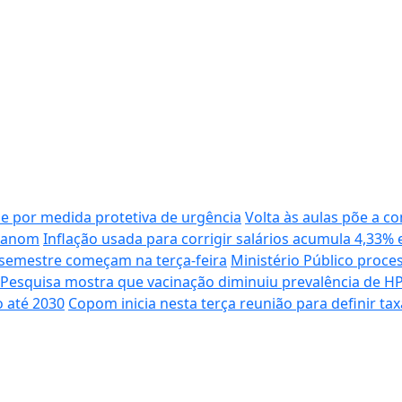
e por medida protetiva de urgência
Volta às aulas põe a c
dhanom
Inflação usada para corrigir salários acumula 4,33%
 semestre começam na terça-feira
Ministério Público proc
Pesquisa mostra que vacinação diminuiu prevalência de HP
o até 2030
Copom inicia nesta terça reunião para definir tax