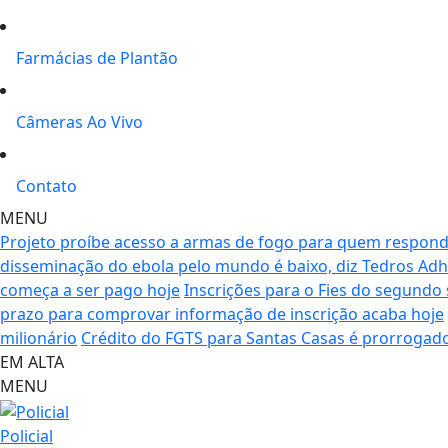
Farmácias de Plantão
Câmeras Ao Vivo
Contato
MENU
Projeto proíbe acesso a armas de fogo para quem respond
disseminação do ebola pelo mundo é baixo, diz Tedros A
começa a ser pago hoje
Inscrições para o Fies do segundo
prazo para comprovar informação de inscrição acaba hoje
milionário
Crédito do FGTS para Santas Casas é prorrogad
EM ALTA
MENU
Policial