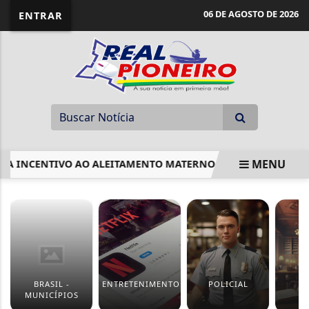
06 DE AGOSTO DE 2026
ENTRAR
MENU
INCENTIVO AO ALEITAMENTO MATERNO EM CRECHES
INF
EM ALTA
BRASIL -
ENTRETENIMENTO
POLICIAL
J
MUNICÍPIOS