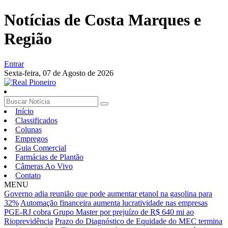
Notícias de Costa Marques e
Região
Entrar
Sexta-feira,
07 de Agosto de 2026
Início
Classificados
Colunas
Empregos
Guia Comercial
Farmácias de Plantão
Câmeras Ao Vivo
Contato
MENU
Governo adia reunião que pode aumentar etanol na gasolina para
32%
Automação financeira aumenta lucratividade nas empresas
PGE-RJ cobra Grupo Master por prejuízo de R$ 640 mi ao
Rioprevidência
Prazo do Diagnóstico de Equidade do MEC termina