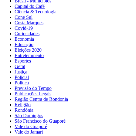
Brasil - Municípios
Capital do Café
Ciência & Tecnologia
Cone Sul
Costa Marques
Covid-19
Curiosidades
Economia
Educação
Eleições 2020
Entretenimento
Esportes
Geral
Justiça
Policial
Política
Previsão do Tempo
Publicações Legais
Região Centra de Rondonia
Religião
Rondônia
São Domingos
São Francisco do Guaporé
Vale do Guaporé
Vale do Jamari