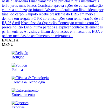
nesta quarta-feira
Financiamentos de projetos rurais sustentáveis
terão juros mais baixos
Comissão aprova ações de conscientização
contra a adultização infantil
Advogado detalha auxílio-acidente por
túnel do carpo
Galípolo recebe presidente do BRB em meio a
demora em resgate
PC PR abre inscrições com remuneração de até
R$ 26,8 mil
Nova fase da Operação Contenção termina com 23
presos no Rio
Dino intima partidos a explicar controle de emendas
parlamentares
Ativistas criticam deportações em massa dos EUA e
pedem medidas de acolhimento de migrantes...
EM ALTA
MENU
Religião
Política
Ciência & Tecnologia
Entretenimento
Esportes