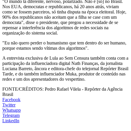
"O mundo tá diferente, nervoso, polarizado. Não é [só] no Brasil.
Nos EUA, democratas e republicanos, há 20 anos atrás, viviam
como se fossem parceiros, só tinha disputa na época eleitoral. Hoje,
90% dos republicanos não aceitam que a filha se case com um
democrata", disse o presidente, que pregou a necessidade de se
repensar a interferência dos algoritmos de redes sociais na
organização do sistema social.
"Eu não quero perder o humanismo que tem dentro do ser humano,
porque estamos sendo vítimas dos algoritmos".
A entrevista exclusiva de Lula ao Sem Censura também conta com a
participação da influenciadora digital Nath Finanças, da jornalista
Luciana Barreto, âncora e editora-chefe do telejornal Repórter Brasil
Tarde, e do também influenciador Muka, produtor de conteúdo nas
redes e um dos apresentadores do vespertino.
FONTE/CRÉDITOS:
Pedro Rafael Vilela - Repórter da Agência
Brasil
Facebook
Twitter
Whatsapp
Telegram
LinkedIn