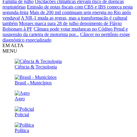
Família de julho
Oscilações climáticas elevam risco de doenças
respiratórias
Emissão de notas fiscais com CBS e IBS começa nesta
segunda-feira
Mais de 200 mil continuam sem energia no Rio após
vendaval
A NR-1 muda as regras, mas a transformação é cultural
também
Moraes marca para 28 de julho depoimento de Flávio
Bolsonaro à PF
Câmara pode votar mudanças no Código Penal e
suspensão da carteira de motorista por...
Câncer no peritônio exige
diagnóstico especializado
EM ALTA
MENU
Ciência & Tecnologia
Brasil - Municípios
Agro
Policial
Política