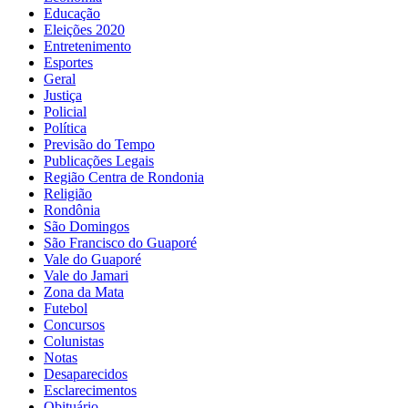
Educação
Eleições 2020
Entretenimento
Esportes
Geral
Justiça
Policial
Política
Previsão do Tempo
Publicações Legais
Região Centra de Rondonia
Religião
Rondônia
São Domingos
São Francisco do Guaporé
Vale do Guaporé
Vale do Jamari
Zona da Mata
Futebol
Concursos
Colunistas
Notas
Desaparecidos
Esclarecimentos
Obituário