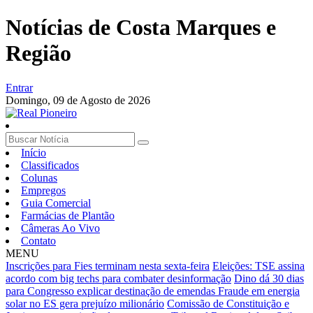
Notícias de Costa Marques e
Região
Entrar
Domingo,
09 de Agosto de 2026
Início
Classificados
Colunas
Empregos
Guia Comercial
Farmácias de Plantão
Câmeras Ao Vivo
Contato
MENU
Inscrições para Fies terminam nesta sexta-feira
Eleições: TSE assina
acordo com big techs para combater desinformação
Dino dá 30 dias
para Congresso explicar destinação de emendas
Fraude em energia
solar no ES gera prejuízo milionário
Comissão de Constituição e