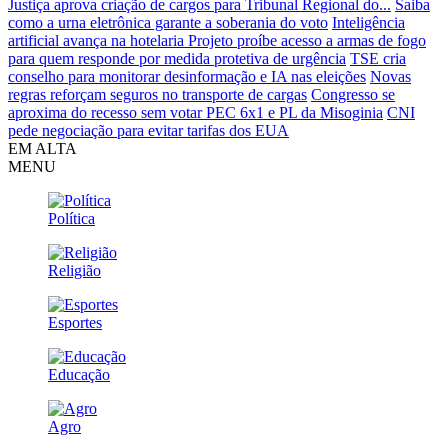
Justiça aprova criação de cargos para Tribunal Regional do...
Saiba
como a urna eletrônica garante a soberania do voto
Inteligência
artificial avança na hotelaria
Projeto proíbe acesso a armas de fogo
para quem responde por medida protetiva de urgência
TSE cria
conselho para monitorar desinformação e IA nas eleições
Novas
regras reforçam seguros no transporte de cargas
Congresso se
aproxima do recesso sem votar PEC 6x1 e PL da Misoginia
CNI
pede negociação para evitar tarifas dos EUA
EM ALTA
MENU
Política
Religião
Esportes
Educação
Agro