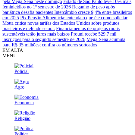
pela Mega-Sena neste domingo
Estado de São Paulo teve 10% mais
feminicídios no 1º semestre de 2026
Reganho de peso após
bariátrica desafia pacientes
Intercâmbio cresce 9,4% entre brasileiros
em 2025
Pix Pensão Alimentícia: entenda o que é e como solicitar
Motta critica novas tarifas dos Estados Unidos sobre produtos
brasileiros e defende setor...
Financiamentos de projetos rurais
sustentáveis terão juros mais baixos
Prouni recebe 529,7 mil
inscrições para o segundo semestre de 2026
Mega-Sena acumula
para R$ 35 milhões; confira os números sorteados
EM ALTA
MENU
Policial
Agro
Economia
Religião
Política