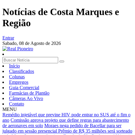
Notícias de Costa Marques e
Região
Entrar
Sabado,
08 de Agosto de 2026
Início
Classificados
Colunas
Empregos
Guia Comercial
Farmácias de Plantão
Câmeras Ao Vivo
Contato
MENU
Remédio injetável que previne HIV pode entrar no SUS até o fim o
ano
Comissão aprova projeto que define regras para abastecimento
de aeronaves em solo
Moraes nega pedido de Bacellar para ser
julgado em sessão presencial
Prêmio de R$ 35 milhões será sorteado