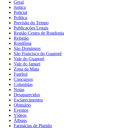
Geral
Justiça
Policial
Política
Previsão do Tempo
Publicações Legais
Região Centra de Rondonia
Religião
Rondônia
São Domingos
São Francisco do Guaporé
Vale do Guaporé
Vale do Jamari
Zona da Mata
Futebol
Concursos
Colunistas
Notas
Desaparecidos
Esclarecimentos
Obituário
Eventos
Vídeos
Álbuns
Farmácias de Plantão