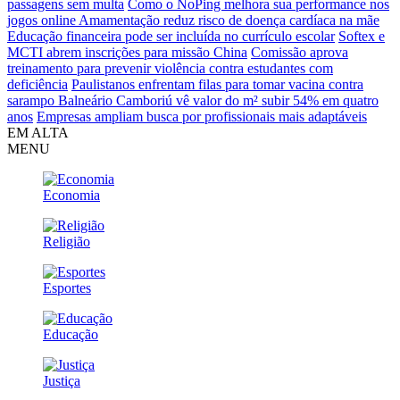
passagens sem multa
Como o NoPing melhora sua performance nos
jogos online
Amamentação reduz risco de doença cardíaca na mãe
Educação financeira pode ser incluída no currículo escolar
Softex e
MCTI abrem inscrições para missão China
Comissão aprova
treinamento para prevenir violência contra estudantes com
deficiência
Paulistanos enfrentam filas para tomar vacina contra
sarampo
Balneário Camboriú vê valor do m² subir 54% em quatro
anos
Empresas ampliam busca por profissionais mais adaptáveis
EM ALTA
MENU
Economia
Religião
Esportes
Educação
Justiça