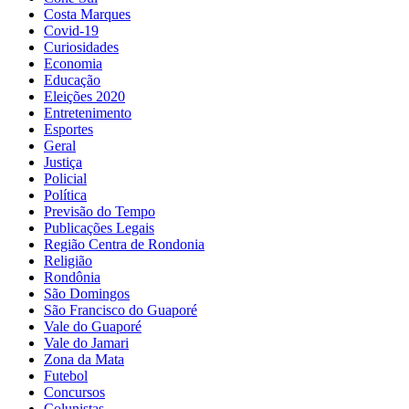
Costa Marques
Covid-19
Curiosidades
Economia
Educação
Eleições 2020
Entretenimento
Esportes
Geral
Justiça
Policial
Política
Previsão do Tempo
Publicações Legais
Região Centra de Rondonia
Religião
Rondônia
São Domingos
São Francisco do Guaporé
Vale do Guaporé
Vale do Jamari
Zona da Mata
Futebol
Concursos
Colunistas