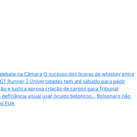
m debate na Câmara
O sucesso dos licores de whiskey entre
 GT Runner 2
Universidades tem até sábado para pedir
ão e Justiça aprova criação de cargos para Tribunal
ficiência visual usar óculos biópticos...
Bolsonaro não
os EUA