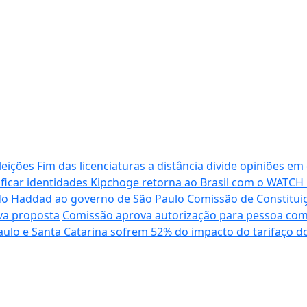
leições
Fim das licenciaturas a distância divide opiniões e
ificar identidades
Kipchoge retorna ao Brasil com o WATCH
do Haddad ao governo de São Paulo
Comissão de Constituiç
va proposta
Comissão aprova autorização para pessoa com de
aulo e Santa Catarina sofrem 52% do impacto do tarifaço d