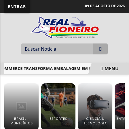
09 DE AGOSTO DE 2026
ENTRAR
MENU
OMMERCE TRANSFORMA EMBALAGEM EM ESTRATÉGIA
EM C
EM ALTA
BRASIL -
ESPORTES
CIÊNCIA &
ENTRE
MUNICÍPIOS
TECNOLOGIA