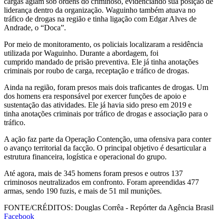
cargas agiam sob ordens do criminoso, evidenciando sua posição de
liderança dentro da organização. Waguinho também atuava no
tráfico de drogas na região e tinha ligação com Edgar Alves de
Andrade, o “Doca”.
Por meio de monitoramento, os policiais localizaram a residência
utilizada por Waguinho. Durante a abordagem, foi
cumprido mandado de prisão preventiva. Ele já tinha anotações
criminais por roubo de carga, receptação e tráfico de drogas.
Ainda na região, foram presos mais dois traficantes de drogas. Um
dos homens era responsável por exercer funções de apoio e
sustentação das atividades. Ele já havia sido preso em 2019 e
tinha anotações criminais por tráfico de drogas e associação para o
tráfico.
A ação faz parte da Operação Contenção, uma ofensiva para conter
o avanço territorial da facção. O principal objetivo é desarticular a
estrutura financeira, logística e operacional do grupo.
Até agora, mais de 345 homens foram presos e outros 137
criminosos neutralizados em confronto. Foram apreendidas 477
armas, sendo 190 fuzis, e mais de 51 mil munições.
FONTE/CRÉDITOS:
Douglas Corrêa - Repórter da Agência Brasil
Facebook