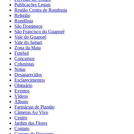
Publicações Legais
Região Centra de Rondonia
Religião
Rondônia
São Domingos
São Francisco do Guaporé
Vale do Guaporé
Vale do Jamari
Zona da Mata
Futebol
Concursos
Colunistas
Notas
Desaparecidos
Esclarecimentos
Obituário
Eventos
Vídeos
Álbuns
Farmácias de Plantão
Câmeras Ao Vivo
Centro
Jardim das Flores
Contato
Cupons de Desconto