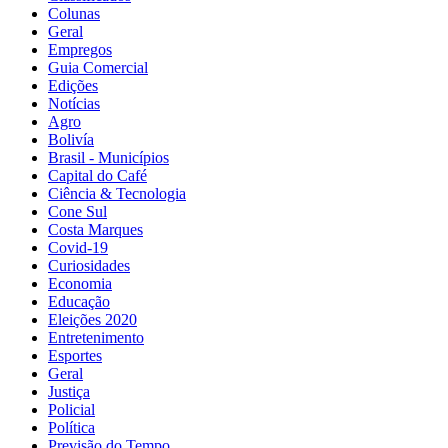
Colunas
Geral
Empregos
Guia Comercial
Edições
Notícias
Agro
Bolivía
Brasil - Municípios
Capital do Café
Ciência & Tecnologia
Cone Sul
Costa Marques
Covid-19
Curiosidades
Economia
Educação
Eleições 2020
Entretenimento
Esportes
Geral
Justiça
Policial
Política
Previsão do Tempo