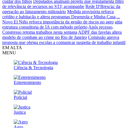
cuidar dos filhos
Deputados analisam projeto que regulamenta filtro
de relevância de recursos no STJ; acompanhe
Rede D'Brescia: da
operação ao faturamento milionário
Medida provisória reforça
crédito e habitação e altera programas Desenrola e Minha Casa,...
Novo El Niño reforça importância da gestão de riscos no agro
aitia
estrutura consultoria de IA com método próprio
Após recesso,
Congresso retoma trabalhos nesta semana
ADPF das favelas altera
modelo de combate ao crime no Rio de Janeiro
Comissão aprova
proposta que obriga escolas a comunicar suspeita de trabalho infantil
EM ALTA
MENU
Ciência & Tecnologia
Entretenimento
Policial
Justiça
Agro