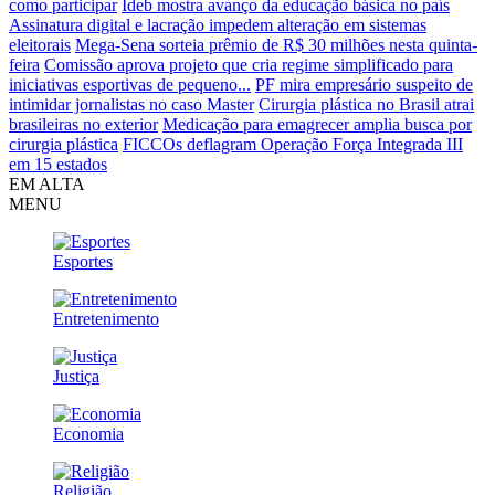
como participar
Ideb mostra avanço da educação básica no país
Assinatura digital e lacração impedem alteração em sistemas
eleitorais
Mega-Sena sorteia prêmio de R$ 30 milhões nesta quinta-
feira
Comissão aprova projeto que cria regime simplificado para
iniciativas esportivas de pequeno...
PF mira empresário suspeito de
intimidar jornalistas no caso Master
Cirurgia plástica no Brasil atrai
brasileiras no exterior
Medicação para emagrecer amplia busca por
cirurgia plástica
FICCOs deflagram Operação Força Integrada III
em 15 estados
EM ALTA
MENU
Esportes
Entretenimento
Justiça
Economia
Religião