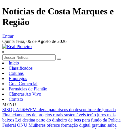
Notícias de Costa Marques e
Região
Entrar
Quinta-feira,
06 de Agosto de 2026
Início
Classificados
Colunas
Empregos
Guia Comercial
Farmácias de Plantão
Câmeras Ao Vivo
Contato
MENU
SISQUAL®WFM alerta para riscos do descontrole de jornada
Financiamentos de projetos rurais sustentáveis terão juros mais
baixos
Lei destina parte do dinheiro de bets para fundo da Polícia
Federal
ONU Mulheres oferece formação digital gratuita; saiba