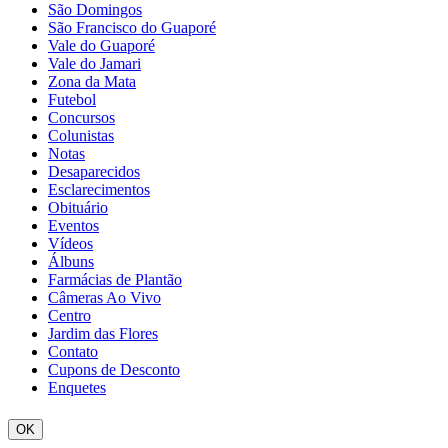
São Domingos
São Francisco do Guaporé
Vale do Guaporé
Vale do Jamari
Zona da Mata
Futebol
Concursos
Colunistas
Notas
Desaparecidos
Esclarecimentos
Obituário
Eventos
Vídeos
Álbuns
Farmácias de Plantão
Câmeras Ao Vivo
Centro
Jardim das Flores
Contato
Cupons de Desconto
Enquetes
OK