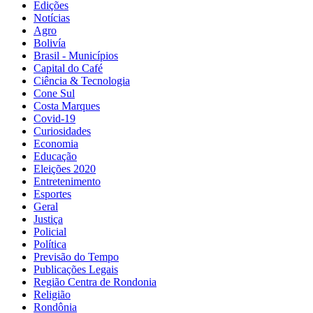
Edições
Notícias
Agro
Bolivía
Brasil - Municípios
Capital do Café
Ciência & Tecnologia
Cone Sul
Costa Marques
Covid-19
Curiosidades
Economia
Educação
Eleições 2020
Entretenimento
Esportes
Geral
Justiça
Policial
Política
Previsão do Tempo
Publicações Legais
Região Centra de Rondonia
Religião
Rondônia