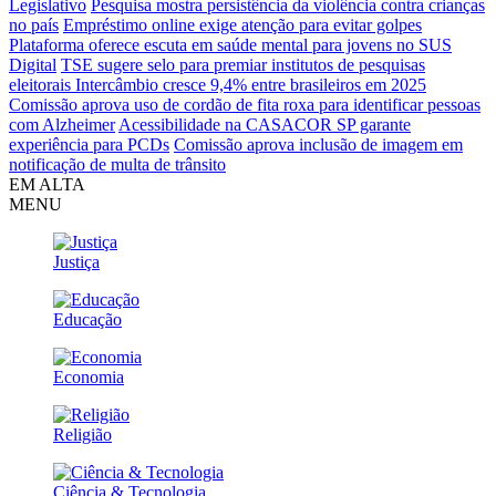
Legislativo
Pesquisa mostra persistência da violência contra crianças
no país
Empréstimo online exige atenção para evitar golpes
Plataforma oferece escuta em saúde mental para jovens no SUS
Digital
TSE sugere selo para premiar institutos de pesquisas
eleitorais
Intercâmbio cresce 9,4% entre brasileiros em 2025
Comissão aprova uso de cordão de fita roxa para identificar pessoas
com Alzheimer
Acessibilidade na CASACOR SP garante
experiência para PCDs
Comissão aprova inclusão de imagem em
notificação de multa de trânsito
EM ALTA
MENU
Justiça
Educação
Economia
Religião
Ciência & Tecnologia