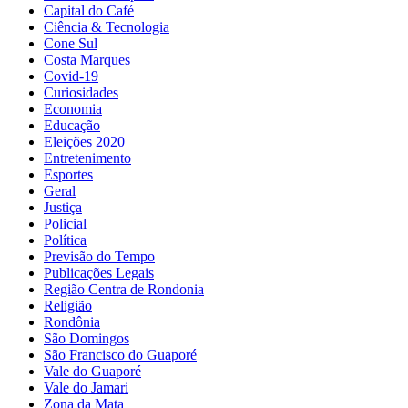
Capital do Café
Ciência & Tecnologia
Cone Sul
Costa Marques
Covid-19
Curiosidades
Economia
Educação
Eleições 2020
Entretenimento
Esportes
Geral
Justiça
Policial
Política
Previsão do Tempo
Publicações Legais
Região Centra de Rondonia
Religião
Rondônia
São Domingos
São Francisco do Guaporé
Vale do Guaporé
Vale do Jamari
Zona da Mata