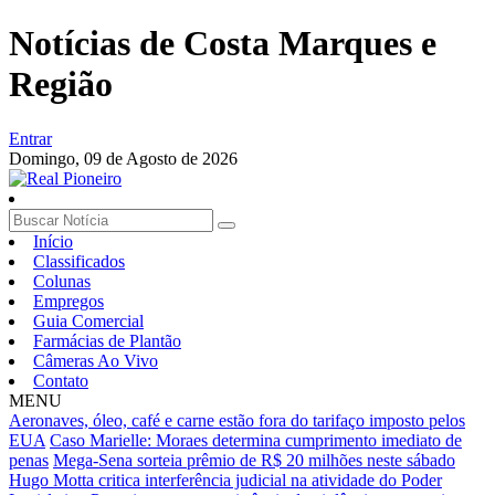
Notícias de Costa Marques e
Região
Entrar
Domingo,
09 de Agosto de 2026
Início
Classificados
Colunas
Empregos
Guia Comercial
Farmácias de Plantão
Câmeras Ao Vivo
Contato
MENU
Aeronaves, óleo, café e carne estão fora do tarifaço imposto pelos
EUA
Caso Marielle: Moraes determina cumprimento imediato de
penas
Mega-Sena sorteia prêmio de R$ 20 milhões neste sábado
Hugo Motta critica interferência judicial na atividade do Poder