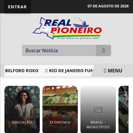
07 DE AGOSTO DE 2026
ENTRAR
MENU
 BELFORD ROXO
RIO DE JANEIRO FUNDE SECRETARIAS DE 
EM ALTA
EDUCAÇÃO
ECONOMIA
BRASIL -
ES
MUNICÍPIOS