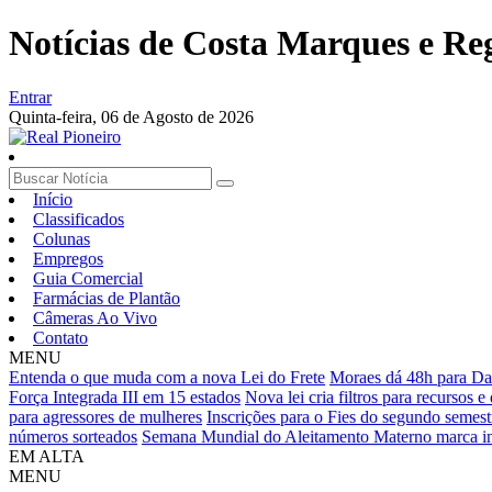
Notícias de Costa Marques e Re
Entrar
Quinta-feira,
06 de Agosto de 2026
Início
Classificados
Colunas
Empregos
Guia Comercial
Farmácias de Plantão
Câmeras Ao Vivo
Contato
MENU
Entenda o que muda com a nova Lei do Frete
Moraes dá 48h para Dan
Força Integrada III em 15 estados
Nova lei cria filtros para recursos 
para agressores de mulheres
Inscrições para o Fies do segundo semest
números sorteados
Semana Mundial do Aleitamento Materno marca i
EM ALTA
MENU