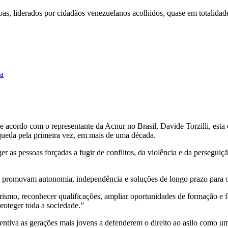
s, liderados por cidadãos venezuelanos acolhidos, quase em totalidade
da
 acordo com o representante da Acnur no Brasil, Davide Torzilli, esta 
 queda pela primeira vez, em mais de uma década.
as pessoas forçadas a fugir de conflitos, da violência e da perseguiç
 promovam autonomia, independência e soluções de longo prazo para o
rismo, reconhecer qualificações, ampliar oportunidades de formação e f
proteger toda a sociedade.”
entiva as gerações mais jovens a defenderem o direito ao asilo como