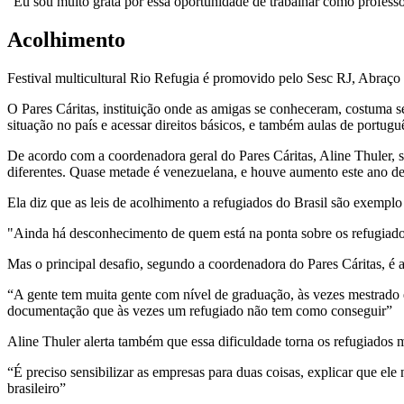
“Eu sou muito grata por essa oportunidade de trabalhar como professo
Acolhimento
Festival multicultural Rio Refugia é promovido pelo Sesc RJ, Abraç
O Pares Cáritas, instituição onde as amigas se conheceram, costuma s
situação no país e acessar direitos básicos, e também aulas de portugu
De acordo com a coordenadora geral do Pares Cáritas, Aline Thuler, so
diferentes. Quase metade é venezuelana, e houve aumento este ano de 
Ela diz que as leis de acolhimento a refugiados do Brasil são exemplo 
"Ainda há desconhecimento de quem está na ponta sobre os refugiado
Mas o principal desafio, segundo a coordenadora do Pares Cáritas, é a 
“A gente tem muita gente com nível de graduação, às vezes mestrado 
documentação que às vezes um refugiado não tem como conseguir”
Aline Thuler alerta também que essa dificuldade torna os refugiados m
“É preciso sensibilizar as empresas para duas coisas, explicar que e
brasileiro”