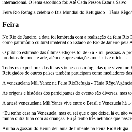
internacional. O lema escolhido foi: Até Cada Pessoa Estar a Salvo.
Feira Rio Refugia celebra o Dia Mundial do Refugiado - Tânia Rêgo/
Feira
No Rio de Janeiro, a data foi lembrada com a realização da feira Rio
como patrimônio cultural imaterial do Estado do Rio de Janeiro pela 
O público estimado das últimas edições foi de 6 a 7 mil pessoas. A p
produtos de moda e arte, além de apresentações musicais e oficinas.
Todos os expositores das feiras são pessoas refugiadas que vivem no 
Refugiados de outros países também participam como mediadores das
A venezuelana Mili Yanez na Feira RioRefugia - Tânia Rêgo/Agência
As origens e histórias dos participantes do evento são diversas, mas 
A artesã venezuelana Mili Yanes vive entre o Brasil e Venezuela há 
“Eu tenho casa na Venezuela, mas eu sei que o que deixei lá eu não 
minha outra filha com as crianças. Eu já tenho três netinhos que nasce
Anitha Agossou do Benin deu aula de turbante na Feira RioRefugia -