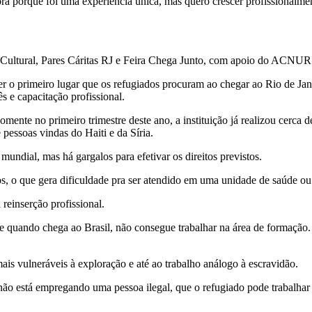
ra porque foi uma experiência única, mas quero crescer profissionalmen
o Cultural, Pares Cáritas RJ e Feira Chega Junto, com apoio do ACNUR
er o primeiro lugar que os refugiados procuram ao chegar ao Rio de Ja
ês e capacitação profissional.
mente no primeiro trimestre deste ano, a instituição já realizou cerca 
pessoas vindas do Haiti e da Síria.
mundial, mas há gargalos para efetivar os direitos previstos.
s, o que gera dificuldade pra ser atendido em uma unidade de saúde ou
reinserção profissional.
e quando chega ao Brasil, não consegue trabalhar na área de formação. 
ais vulneráveis à exploração e até ao trabalho análogo à escravidão.
le não está empregando uma pessoa ilegal, que o refugiado pode trabalh