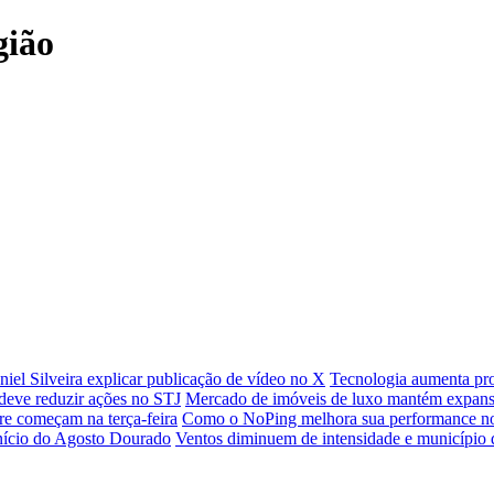
gião
iel Silveira explicar publicação de vídeo no X
Tecnologia aumenta prod
e deve reduzir ações no STJ
Mercado de imóveis de luxo mantém expans
re começam na terça-feira
Como o NoPing melhora sua performance no
nício do Agosto Dourado
Ventos diminuem de intensidade e município d