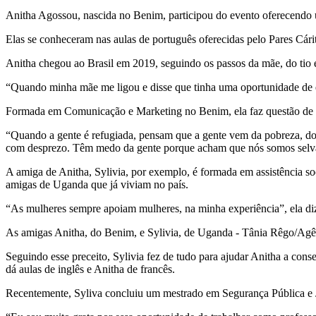
Anitha Agossou, nascida no Benim, participou do evento oferecendo 
Elas se conheceram nas aulas de português oferecidas pelo Pares Cár
Anitha chegou ao Brasil em 2019, seguindo os passos da mãe, do tio e
“Quando minha mãe me ligou e disse que tinha uma oportunidade de eu
Formada em Comunicação e Marketing no Benim, ela faz questão de lem
“Quando a gente é refugiada, pensam que a gente vem da pobreza, do m
com desprezo. Têm medo da gente porque acham que nós somos selv
A amiga de Anitha, Sylivia, por exemplo, é formada em assistência so
amigas de Uganda que já viviam no país.
“As mulheres sempre apoiam mulheres, na minha experiência”, ela di
As amigas Anitha, do Benim, e Sylivia, de Uganda - Tânia Rêgo/Agê
Seguindo esse preceito, Sylivia fez de tudo para ajudar Anitha a co
dá aulas de inglês e Anitha de francês.
Recentemente, Syliva concluiu um mestrado em Segurança Pública e Ju