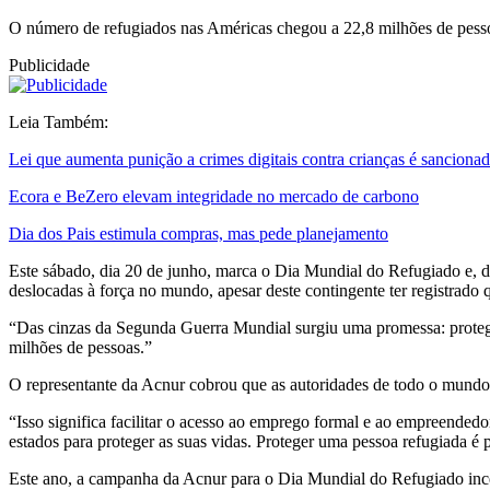
O número de refugiados nas Américas chegou a 22,8 milhões de pessoa
Publicidade
Leia Também:
Lei que aumenta punição a crimes digitais contra crianças é sanciona
Ecora e BeZero elevam integridade no mercado de carbono
Dia dos Pais estimula compras, mas pede planejamento
Este sábado, dia 20 de junho, marca o Dia Mundial do Refugiado e, de
deslocadas à força no mundo, apesar deste contingente ter registrado
“Das cinzas da Segunda Guerra Mundial surgiu uma promessa: proteger 
milhões de pessoas.”
O representante da Acnur cobrou que as autoridades de todo o mundo
“Isso significa facilitar o acesso ao emprego formal e ao empreendedo
estados para proteger as suas vidas. Proteger uma pessoa refugiada é 
Este ano, a campanha da Acnur para o Dia Mundial do Refugiado inc