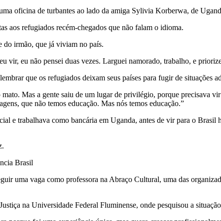
uma oficina de turbantes ao lado da amiga Sylivia Korberwa, de Ugand
itas aos refugiados recém-chegados que não falam o idioma.
 do irmão, que já viviam no país.
 vir, eu não pensei duas vezes. Larguei namorado, trabalho, e prioriz
brar que os refugiados deixam seus países para fugir de situações ad
ato. Mas a gente saiu de um lugar de privilégio, porque precisava vir 
agens, que não temos educação. Mas nós temos educação.”
cial e trabalhava como bancária em Uganda, antes de vir para o Brasil h
z.
ncia Brasil
nseguir uma vaga como professora na Abraço Cultural, uma das organiza
stiça na Universidade Federal Fluminense, onde pesquisou a situação d