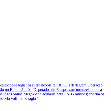
utividade logística sucroalcooleira
FICCOs deflagram Operação
ão no Rio de Janeiro
Deputados do RJ aprovam tornozeleira rosa
s jogos online
Mega-Sena acumula para R$ 35 milhões; confira os
o Rio volta ao Estágio 1