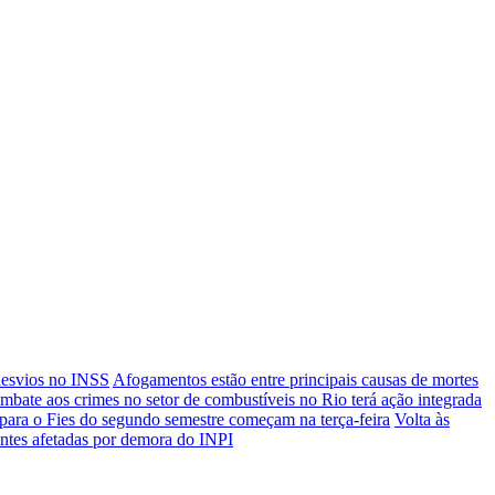
desvios no INSS
Afogamentos estão entre principais causas de mortes
mbate aos crimes no setor de combustíveis no Rio terá ação integrada
 para o Fies do segundo semestre começam na terça-feira
Volta às
entes afetadas por demora do INPI