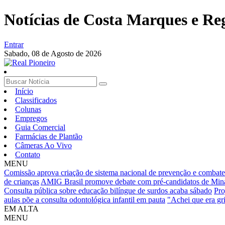
Notícias de Costa Marques e Re
Entrar
Sabado,
08 de Agosto de 2026
Início
Classificados
Colunas
Empregos
Guia Comercial
Farmácias de Plantão
Câmeras Ao Vivo
Contato
MENU
Comissão aprova criação de sistema nacional de prevenção e combate
de crianças
AMIG Brasil promove debate com pré-candidatos de Min
Consulta pública sobre educação bilíngue de surdos acaba sábado
Pro
aulas põe a consulta odontológica infantil em pauta
"Achei que era gr
EM ALTA
MENU