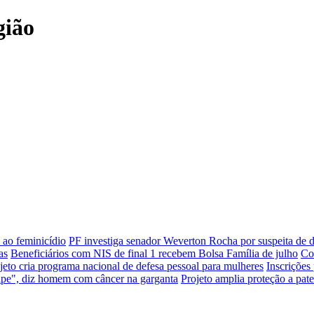
gião
 ao feminicídio
PF investiga senador Weverton Rocha por suspeita de 
as
Beneficiários com NIS de final 1 recebem Bolsa Família de julho
Co
jeto cria programa nacional de defesa pessoal para mulheres
Inscrições
ipe", diz homem com câncer na garganta
Projeto amplia proteção a pat