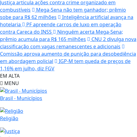
Justiça articula ações contra crime organizado em
combustíveis
Mega-Sena não tem ganhador; prêmio
sobe para R$ 62 milhões
Inteligência artificial avança na
hotelaria
PF apreende carros de luxo em operação
contra Careca do INSS
Ninguém acerta Mega-Sena;
prêmio acumula para R$ 165 milhões
CNU 2 divulga nova
classificação com vagas remanescentes e adicionais
Comissão aprova aumento de punição para desobediência
em abordagem policial
IGP-M tem queda de preços de
1,16% em julho, diz FGV
EM ALTA
MENU
Brasil - Municípios
Religião