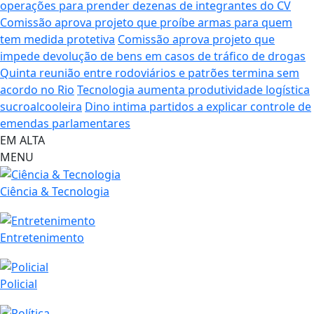
operações para prender dezenas de integrantes do CV
Comissão aprova projeto que proíbe armas para quem
tem medida protetiva
Comissão aprova projeto que
impede devolução de bens em casos de tráfico de drogas
Quinta reunião entre rodoviários e patrões termina sem
acordo no Rio
Tecnologia aumenta produtividade logística
sucroalcooleira
Dino intima partidos a explicar controle de
emendas parlamentares
EM ALTA
MENU
Ciência & Tecnologia
Entretenimento
Policial