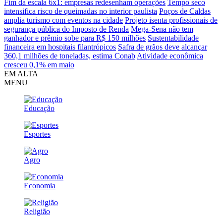
Fim da escala 6x1: empresas redesenham operações
Tempo seco
intensifica risco de queimadas no interior paulista
Poços de Caldas
amplia turismo com eventos na cidade
Projeto isenta profissionais de
segurança pública do Imposto de Renda
Mega-Sena não tem
ganhador e prêmio sobe para R$ 150 milhões
Sustentabilidade
financeira em hospitais filantrópicos
Safra de grãos deve alcançar
360,1 milhões de toneladas, estima Conab
Atividade econômica
cresceu 0,1% em maio
EM ALTA
MENU
Educação
Esportes
Agro
Economia
Religião