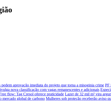
gião
 pedem aprovação imediata do projeto que torna a misoginia crime
PF 
vulga nova classificação com vagas remanescentes e adicionais
Especi
Free flow: Tag Cresol oferece praticidade
Lazer de 32 mil m² vira argu
 mercado global de carbono
Mulheres sob proteção receberão aviso q