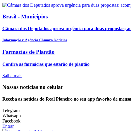
Brasil - Municípios
Câmara dos Deputados aprova urgência para duas propostas; 
Informações: Agência Câmara Notícias
Farmácias de Plantão
Confira as farmácias que estarão de plantão
Saiba mais
Nossas notícias
no celular
Receba as notícias do Real Pioneiro no seu app favorito de mens
Telegram
Whatsapp
Facebook
Entrar