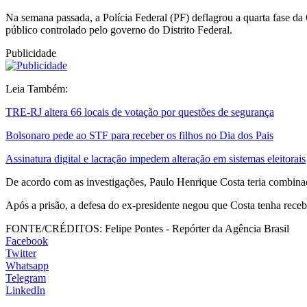
Na semana passada, a Polícia Federal (PF) deflagrou a quarta fase d
público controlado pelo governo do Distrito Federal.
Publicidade
Leia Também:
TRE-RJ altera 66 locais de votação por questões de segurança
Bolsonaro pede ao STF para receber os filhos no Dia dos Pais
Assinatura digital e lacração impedem alteração em sistemas eleitorais
De acordo com as investigações, Paulo Henrique Costa teria combina
Após a prisão, a defesa do ex-presidente negou que Costa tenha rece
FONTE/CRÉDITOS:
Felipe Pontes - Repórter da Agência Brasil
Facebook
Twitter
Whatsapp
Telegram
LinkedIn