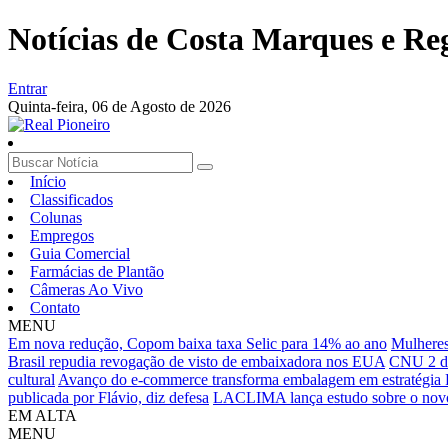
Notícias de Costa Marques e Re
Entrar
Quinta-feira,
06 de Agosto de 2026
Início
Classificados
Colunas
Empregos
Guia Comercial
Farmácias de Plantão
Câmeras Ao Vivo
Contato
MENU
Em nova redução, Copom baixa taxa Selic para 14% ao ano
Mulheres
Brasil repudia revogação de visto de embaixadora nos EUA
CNU 2 di
cultural
Avanço do e-commerce transforma embalagem em estratégia
publicada por Flávio, diz defesa
LACLIMA lança estudo sobre o novo
EM ALTA
MENU