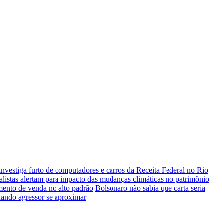
investiga furto de computadores e carros da Receita Federal no Rio
alistas alertam para impacto das mudanças climáticas no patrimônio
mento de venda no alto padrão
Bolsonaro não sabia que carta seria
uando agressor se aproximar