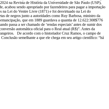
 2024 na Revista de História da Universidade de São Paulo (USP),
ade, acabou sendo apropriado por fazendeiros para pagar a importação
os na Lei do Ventre Livre (1871) e foi desvirtuado na Lei do
retas de negros junto a autoridades como Ruy Barbosa, ministro da
e emancipação, que em 1889 guardava a quantia de 12.622:308$776
, quando passa a ser chamado de ‘rendas especiais’ antes de sumir dos
conversão automática oficial para o Real atual (R$)”. Antes da
Estrangeiros. De acordo com o historiador Cruz Ramos, o campo de
 Conclusão semelhante a que ele chega em seu artigo científico: “há