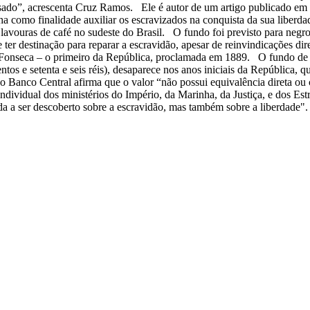
ssado”, acrescenta Cruz Ramos. Ele é autor de um artigo publicado em
a como finalidade auxiliar os escravizados na conquista da sua liberd
s lavouras de café no sudeste do Brasil. O fundo foi previsto para negr
ter destinação para reparar a escravidão, apesar de reinvindicações di
a Fonseca – o primeiro da República, proclamada em 1889. O fundo d
ecentos e setenta e seis réis), desaparece nos anos iniciais da República
o Banco Central afirma que o valor “não possui equivalência direta ou 
individual dos ministérios do Império, da Marinha, da Justiça, e dos 
nda a ser descoberto sobre a escravidão, mas também sobre a liberdade".