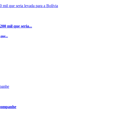
00 mil que seria...
que...
acompanhe