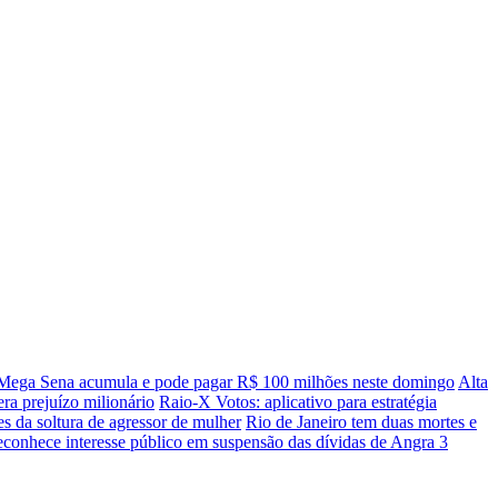
Mega Sena acumula e pode pagar R$ 100 milhões neste domingo
Alta
ra prejuízo milionário
Raio-X Votos: aplicativo para estratégia
es da soltura de agressor de mulher
Rio de Janeiro tem duas mortes e
onhece interesse público em suspensão das dívidas de Angra 3