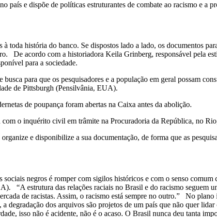
no país e dispõe de políticas estruturantes de combate ao racismo e a p
s à toda história do banco. Se dispostos lado a lado, os documentos pa
o. De acordo com a historiadora Keila Grinberg, responsável pela esti
isponível para a sociedade.
s de busca para que os pesquisadores e a população em geral possam con
dade de Pittsburgh (Pensilvânia, EUA).
dernetas de poupança foram abertas na Caixa antes da abolição.
com o inquérito civil em trâmite na Procuradoria da República, no Rio, 
organize e disponibilize a sua documentação, de forma que as pesquisa
sociais negros é romper com sigilos históricos e com o senso comum que
). “A estrutura das relações raciais no Brasil e do racismo seguem um
ercada de racistas. Assim, o racismo está sempre no outro.” No plano in
rdas, a degradação dos arquivos são projetos de um país que não quer l
rdade, isso não é acidente, não é o acaso. O Brasil nunca deu tanta impor