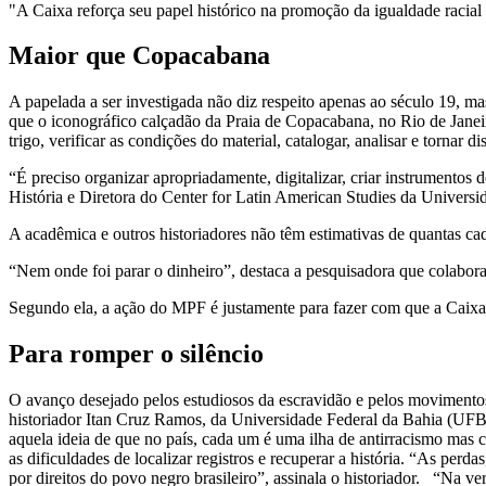
"A Caixa reforça seu papel histórico na promoção da igualdade racial 
Maior que Copacabana
A papelada a ser investigada não diz respeito apenas ao século 19, ma
que o iconográfico calçadão da Praia de Copacabana, no Rio de Janeir
trigo, verificar as condições do material, catalogar, analisar e tornar d
“É preciso organizar apropriadamente, digitalizar, criar instrumento
História e Diretora do Center for Latin American Studies da Universi
A acadêmica e outros historiadores não têm estimativas de quantas ca
“Nem onde foi parar o dinheiro”, destaca a pesquisadora que colabora 
Segundo ela, a ação do MPF é justamente para fazer com que a Caixa 
Para romper o silêncio
O avanço desejado pelos estudiosos da escravidão e pelos movimentos 
historiador Itan Cruz Ramos, da Universidade Federal da Bahia (UFBA
aquela ideia de que no país, cada um é uma ilha de antirracismo mas c
as dificuldades de localizar registros e recuperar a história. “As pe
por direitos do povo negro brasileiro”, assinala o historiador. “Na ve