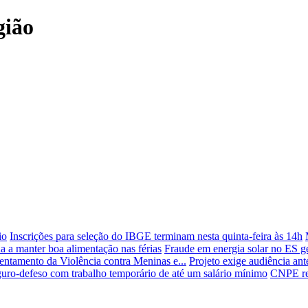
gião
io
Inscrições para seleção do IBGE terminam nesta quinta-feira às 14h
na a manter boa alimentação nas férias
Fraude em energia solar no ES ge
ntamento da Violência contra Meninas e...
Projeto exige audiência ant
ro-defeso com trabalho temporário de até um salário mínimo
CNPE rec