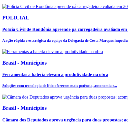
POLICIAL
Polícia Civil de Rondônia apreende pá carregadeira avaliada em 2
A ação rápida e estratégica da equipe da Delegacia de Costa Marques impediu 
Brasil - Municípios
Ferramentas a bateria elevam a produtividade na obra
Soluções com tecnologia de lítio oferecem mais potência, autonomia e...
Brasil - Municípios
Câmara dos Deputados aprova urgência para duas propostas; 