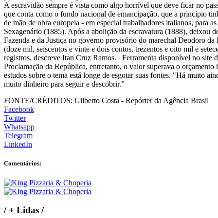
A escravidão sempre é vista como algo horrível que deve ficar no pa
que conta como o fundo nacional de emancipação, que a princípio tinh
de mão de obra europeia - em especial trabalhadores italianos, para a
Sexagenário (1885). Após a abolição da escravatura (1888), deixou de 
Fazenda e da Justiça no governo provisório do marechal Deodoro d
(doze mil, seiscentos e vinte e dois contos, trezentos e oito mil e set
registros, descreve Itan Cruz Ramos. Ferramenta disponível no site d
Proclamação da República, entretanto, o valor superava o orçamento 
estudos sobre o tema está longe de esgotar suas fontes. "Há muito ai
muito dinheiro para seguir e descobrir.”
FONTE/CRÉDITOS:
Gilberto Costa - Repórter da Agência Brasil
Facebook
Twitter
Whatsapp
Telegram
LinkedIn
Comentários:
/
+ Lidas
/