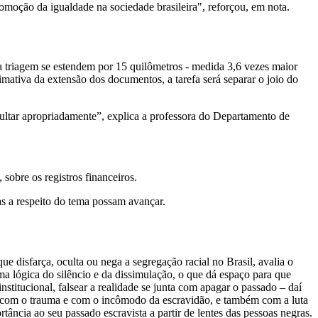
romoção da igualdade na sociedade brasileira", reforçou, em nota.
ra triagem se estendem por 15 quilômetros - medida 3,6 vezes maior
mativa da extensão dos documentos, a tarefa será separar o joio do
sultar apropriadamente”, explica a professora do Departamento de
sobre os registros financeiros.
s a respeito do tema possam avançar.
 disfarça, oculta ou nega a segregação racial no Brasil, avalia o
a lógica do silêncio e da dissimulação, o que dá espaço para que
stitucional, falsear a realidade se junta com apagar o passado – daí
idar com o trauma e com o incômodo da escravidão, e também com a luta
tância ao seu passado escravista a partir de lentes das pessoas negras.