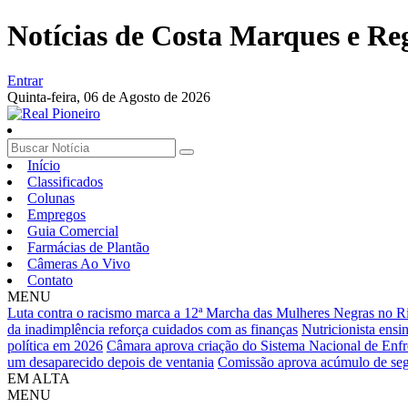
Notícias de Costa Marques e Re
Entrar
Quinta-feira,
06 de Agosto de 2026
Início
Classificados
Colunas
Empregos
Guia Comercial
Farmácias de Plantão
Câmeras Ao Vivo
Contato
MENU
Luta contra o racismo marca a 12ª Marcha das Mulheres Negras no R
da inadimplência reforça cuidados com as finanças
Nutricionista ensi
política em 2026
Câmara aprova criação do Sistema Nacional de Enfre
um desaparecido depois de ventania
Comissão aprova acúmulo de segu
EM ALTA
MENU