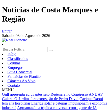
Notícias de Costa Marques e
Região
Entrar
Sabado,
08 de Agosto de 2026
Início
Classificados
Colunas
Empregos
Guia Comercial
Farmácias de Plantão
Câmeras Ao Vivo
Contato
MENU
Gulf apresenta adjuvantes selo Regenera no Congresso ANDAV
Galeria O Jardim abre exposição de Pedro David
Cacique Raoni
tem alta hospitalar
Energia solar e baterias impulsionam a economia
industrial
Agroamazônia triplica conversas com agente de IA