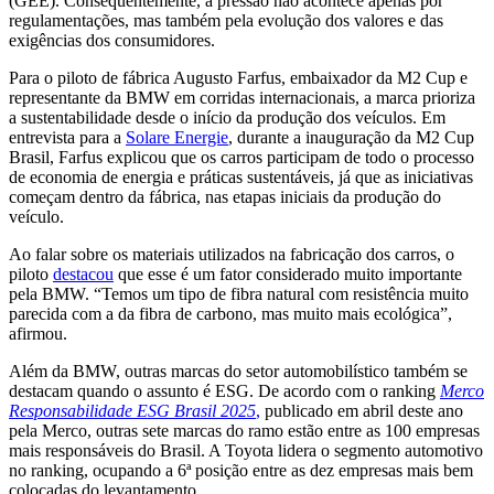
(GEE). Consequentemente, a pressão não acontece apenas por
regulamentações, mas também pela evolução dos valores e das
exigências dos consumidores.
Para o piloto de fábrica Augusto Farfus, embaixador da M2 Cup e
representante da BMW em corridas internacionais, a marca prioriza
a sustentabilidade desde o início da produção dos veículos. Em
entrevista para a
Solare Energie
, durante a inauguração da M2 Cup
Brasil, Farfus explicou que os carros participam de todo o processo
de economia de energia e práticas sustentáveis, já que as iniciativas
começam dentro da fábrica, nas etapas iniciais da produção do
veículo.
Ao falar sobre os materiais utilizados na fabricação dos carros, o
piloto
destacou
que esse é um fator considerado muito importante
pela BMW. “Temos um tipo de fibra natural com resistência muito
parecida com a da fibra de carbono, mas muito mais ecológica”,
afirmou.
Além da BMW, outras marcas do setor automobilístico também se
destacam quando o assunto é ESG. De acordo com o ranking
Merco
Responsabilidade ESG Brasil 2025
,
publicado em abril deste ano
pela Merco, outras sete marcas do ramo estão entre as 100 empresas
mais responsáveis do Brasil. A Toyota lidera o segmento automotivo
no ranking, ocupando a 6ª posição entre as dez empresas mais bem
colocadas do levantamento.