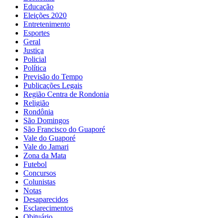
Educação
Eleições 2020
Entretenimento
Esportes
Geral
Justiça
Policial
Política
Previsão do Tempo
Publicações Legais
Região Centra de Rondonia
Religião
Rondônia
São Domingos
São Francisco do Guaporé
Vale do Guaporé
Vale do Jamari
Zona da Mata
Futebol
Concursos
Colunistas
Notas
Desaparecidos
Esclarecimentos
Obituário