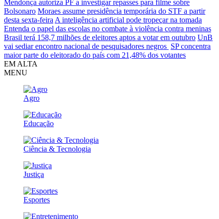
Mendonça autoriza PF a investigar repasses para filme sobre
Bolsonaro
Moraes assume presidência temporária do STF a partir
desta sexta-feira
A inteligência artificial pode tropeçar na tomada
Entenda o papel das escolas no combate à violência contra meninas
Brasil terá 158,7 milhões de eleitores aptos a votar em outubro
UnB
vai sediar encontro nacional de pesquisadores negros
SP concentra
maior parte do eleitorado do país com 21,48% dos votantes
EM ALTA
MENU
Agro
Educação
Ciência & Tecnologia
Justiça
Esportes