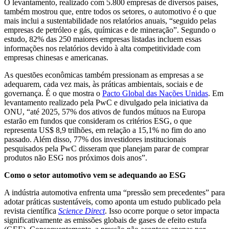
O levantamento, realizado com 5.800 empresas de diversos países,
também mostrou que, entre todos os setores, o automotivo é o que
mais inclui a sustentabilidade nos relatórios anuais, “seguido pelas
empresas de petróleo e gás, químicas e de mineração”. Segundo o
estudo, 82% das 250 maiores empresas listadas incluem essas
informações nos relatórios devido à alta competitividade com
empresas chinesas e americanas.
As questões econômicas também pressionam as empresas a se
adequarem, cada vez mais, às práticas ambientais, sociais e de
governança. É o que mostra o
Pacto Global das Nações Unidas
. Em
levantamento realizado pela PwC e divulgado pela iniciativa da
ONU, “até 2025, 57% dos ativos de fundos mútuos na Europa
estarão em fundos que consideram os critérios ESG, o que
representa US$ 8,9 trilhões, em relação a 15,1% no fim do ano
passado. Além disso, 77% dos investidores institucionais
pesquisados pela PwC disseram que planejam parar de comprar
produtos não ESG nos próximos dois anos”.
Como o setor automotivo vem se adequando ao ESG
A indústria automotiva enfrenta uma “pressão sem precedentes” para
adotar práticas sustentáveis, como aponta um estudo publicado pela
revista científica
Science Direct
. Isso ocorre porque o setor impacta
significativamente as emissões globais de gases de efeito estufa