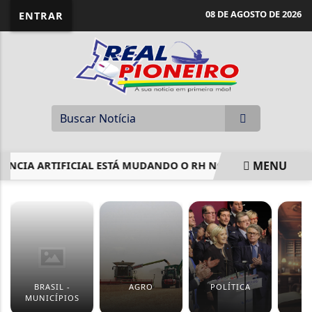
08 DE AGOSTO DE 2026
ENTRAR
MENU
A ARTIFICIAL ESTÁ MUDANDO O RH NO BRASIL
BRASIL F
EM ALTA
BRASIL -
AGRO
POLÍTICA
J
MUNICÍPIOS