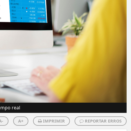
empo real
A-
A+
IMPRIMIR
REPORTAR ERROS