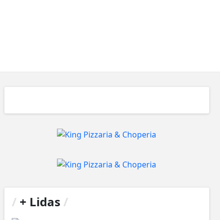
/
+ Lidas
/