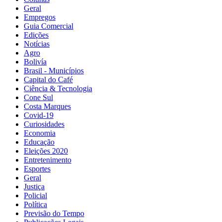
Geral
Empregos
Guia Comercial
Edições
Notícias
Agro
Bolivía
Brasil - Municípios
Capital do Café
Ciência & Tecnologia
Cone Sul
Costa Marques
Covid-19
Curiosidades
Economia
Educação
Eleições 2020
Entretenimento
Esportes
Geral
Justiça
Policial
Política
Previsão do Tempo