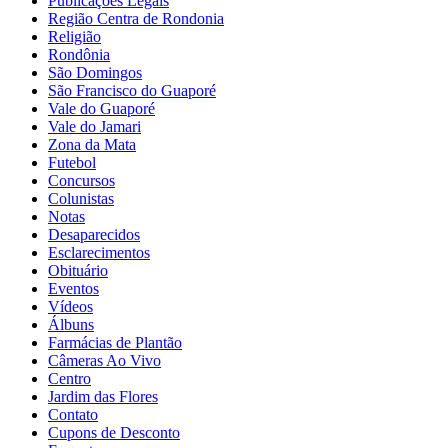
Publicações Legais
Região Centra de Rondonia
Religião
Rondônia
São Domingos
São Francisco do Guaporé
Vale do Guaporé
Vale do Jamari
Zona da Mata
Futebol
Concursos
Colunistas
Notas
Desaparecidos
Esclarecimentos
Obituário
Eventos
Vídeos
Álbuns
Farmácias de Plantão
Câmeras Ao Vivo
Centro
Jardim das Flores
Contato
Cupons de Desconto