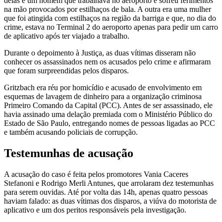
delas é um homem que trabalhava no aeroporto e sofreu ferimentos
na mão provocados por estilhaços de bala. A outra era uma mulher
que foi atingida com estilhaços na região da barriga e que, no dia do
crime, estava no Terminal 2 do aeroporto apenas para pedir um carro
de aplicativo após ter viajado a trabalho.
Durante o depoimento à Justiça, as duas vítimas disseram não
conhecer os assassinados nem os acusados pelo crime e afirmaram
que foram surpreendidas pelos disparos.
Gritzbach era réu por homicídio e acusado de envolvimento em
esquemas de lavagem de dinheiro para a organização criminosa
Primeiro Comando da Capital (PCC). Antes de ser assassinado, ele
havia assinado uma delação premiada com o Ministério Público do
Estado de São Paulo, entregando nomes de pessoas ligadas ao PCC
e também acusando policiais de corrupção.
Testemunhas de acusação
A acusação do caso é feita pelos promotores Vania Caceres
Stefanoni e Rodrigo Merli Antunes, que arrolaram dez testemunhas
para serem ouvidas. Até por volta das 14h, apenas quatro pessoas
haviam falado: as duas vítimas dos disparos, a viúva do motorista de
aplicativo e um dos peritos responsáveis pela investigação.