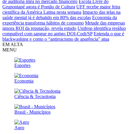
de auditoria mira no mercado financeiro
Escola Livre do
Grupontapé agora é Pontão de Cultura
UFF recebe maior feira
científica da América Latina nesta semana
Impacto das telas na
saúde mental já é debatido em 80% das escolas
Economia da
experiência transforma hábitos de consumo
Metade das empresas
ignora ROI da reputação, revela estudo
Unifesp identifica resíduo
compatível com sangue no antigo DOI-Codi/SP
Entenda o que é
blackwashing e como o “antirracismo de aparência” atua
EM ALTA
MENU
Esportes
Economia
Ciência & Tecnologia
Brasil - Municípios
Agro