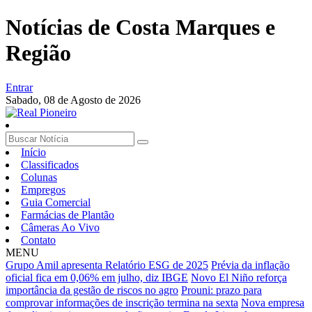
Notícias de Costa Marques e
Região
Entrar
Sabado,
08 de Agosto de 2026
Início
Classificados
Colunas
Empregos
Guia Comercial
Farmácias de Plantão
Câmeras Ao Vivo
Contato
MENU
Grupo Amil apresenta Relatório ESG de 2025
Prévia da inflação
oficial fica em 0,06% em julho, diz IBGE
Novo El Niño reforça
importância da gestão de riscos no agro
Prouni: prazo para
comprovar informações de inscrição termina na sexta
Nova empresa