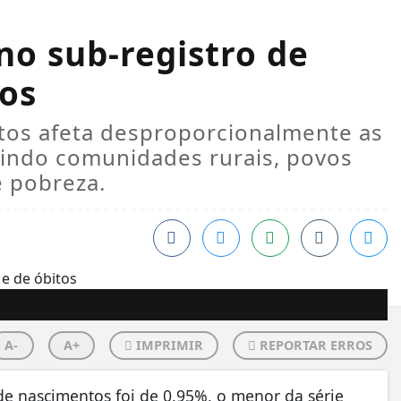
no sub-registro de
tos
itos afeta desproporcionalmente as
uindo comunidades rurais, povos
e pobreza.
A-
A+
IMPRIMIR
REPORTAR ERROS
de nascimentos foi de 0,95%, o menor da série