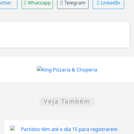
witter
Whatsapp
Telegram
LinkedIn
Veja Também