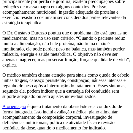
principalmente por perda de gordura, existem preocupações sobre
reduções de massa magra em alguns contextos. Por isso,
acompanhamento nutricional, ingestão adequada de proteína e
exercício resistido costumam ser considerados partes relevantes da
estratégia terapêutica.
O Dr. Gustavo Darezzo pontua que o problema não está apenas no
medicamento, mas no uso sem critério. “Quando o paciente reduz
muito a alimentação, não bate proteína, não treina e não é
monitorado, ele pode perder peso na balança, mas também perder
músculo, energia e saúde metabólica. O objetivo não deve ser
apenas emagrecer, mas preservar função, força e qualidade de vida”,
explica.
O médico também chama atenção para sinais como queda de cabelo,
unhas frágeis, cansaço persistente, constipação, náuseas intensas e
reganho de peso após a interrupção do tratamento. Esses sintomas,
segundo ele, podem indicar que a estratégia foi conduzida sem
suporte adequado ou sem ajustes individualizados.
A orientação
é que o tratamento da obesidade seja conduzido de
forma integrada. Isso inclui avaliação médica, plano alimentar,
acompanhamento da composição corporal, investigação de
deficiências nutricionais, prática de atividade física e revisão
periódica da dose, quando o medicamento for indicado.