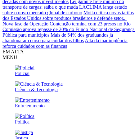
décadas com novos investimentos
Lei garante frete mínimo no
transporte de cargas; saiba o que muda
LACLIMA lança estudo
sobre o novo mercado global de carbono
Motta critica novas tarifas
dos Estados Unidos sobre produtos brasileiros e defende setor...
Nova fase da Operação Contenção termina com 23 presos no Rio
Comissão aprova repasse de 20% do Fundo Nacional de Segurança
Pública para municípios
Mais de 54% dos graduandos já
abandonaram curso para cuidar dos filhos
Alta da inadimplência
reforça cuidados com as finanças
EM ALTA
MENU
Policial
Ciência & Tecnologia
Entretenimento
Política
Justiça