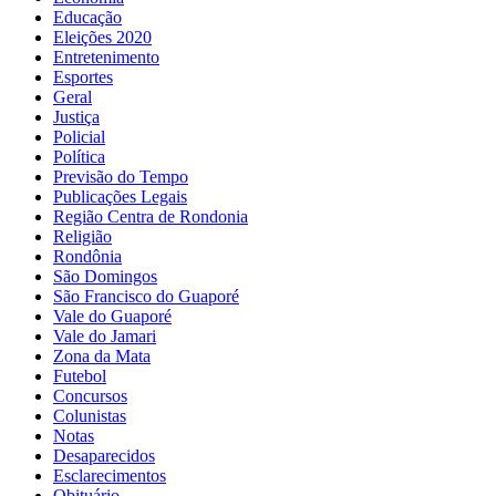
Educação
Eleições 2020
Entretenimento
Esportes
Geral
Justiça
Policial
Política
Previsão do Tempo
Publicações Legais
Região Centra de Rondonia
Religião
Rondônia
São Domingos
São Francisco do Guaporé
Vale do Guaporé
Vale do Jamari
Zona da Mata
Futebol
Concursos
Colunistas
Notas
Desaparecidos
Esclarecimentos
Obituário