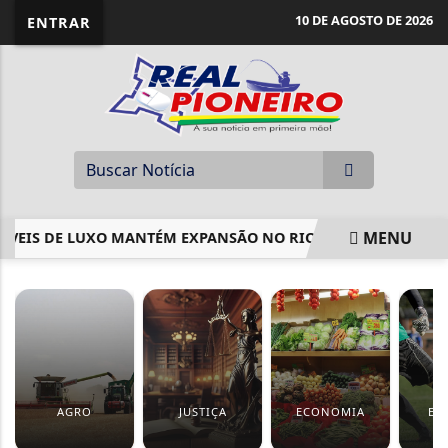
10 DE AGOSTO DE 2026
ENTRAR
MENU
IS DE LUXO MANTÉM EXPANSÃO NO RIO DE JANEIRO
ELE
EM ALTA
AGRO
JUSTIÇA
ECONOMIA
ES