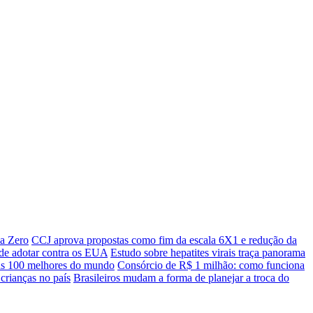
a Zero
CCJ aprova propostas como fim da escala 6X1 e redução da
ode adotar contra os EUA
Estudo sobre hepatites virais traça panorama
 as 100 melhores do mundo
Consórcio de R$ 1 milhão: como funciona
 crianças no país
Brasileiros mudam a forma de planejar a troca do