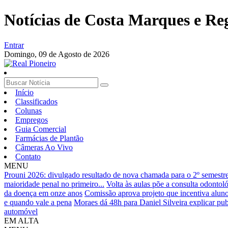
Notícias de Costa Marques e Re
Entrar
Domingo,
09 de Agosto de 2026
Início
Classificados
Colunas
Empregos
Guia Comercial
Farmácias de Plantão
Câmeras Ao Vivo
Contato
MENU
Prouni 2026: divulgado resultado de nova chamada para o 2º semestr
maioridade penal no primeiro...
Volta às aulas põe a consulta odontoló
da doença em onze anos
Comissão aprova projeto que incentiva alunos
e quando vale a pena
Moraes dá 48h para Daniel Silveira explicar pu
automóvel
EM ALTA