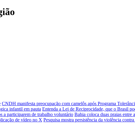
gião
e
CNDH manifesta preocupação com camelôs após Programa Tolerânci
gica infantil em pauta
Entenda a Lei de Reciprocidade, que o Brasil p
 a participarem de trabalho voluntário
Bahia coloca duas praias entre
blicação de vídeo no X
Pesquisa mostra persistência da violência contra