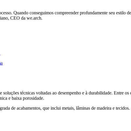
 processo. Quando conseguimos compreender profundamente seu estilo de
Aliano, CEO da we.arch.
d
ma
soluções técnicas voltadas ao desempenho e à durabilidade. Entre os d
nica e baixa porosidade.
egrada de acabamentos, que inclui metais, lâminas de madeira e tecidos