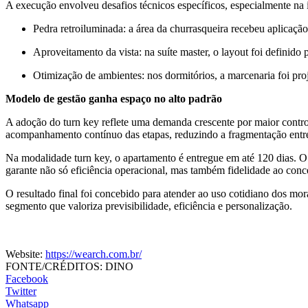
A execução envolveu desafios técnicos específicos, especialmente na i
Pedra retroiluminada: a área da churrasqueira recebeu aplicação
Aproveitamento da vista: na suíte master, o layout foi definido
Otimização de ambientes: nos dormitórios, a marcenaria foi p
Modelo de gestão ganha espaço no alto padrão
A adoção do turn key reflete uma demanda crescente por maior control
acompanhamento contínuo das etapas, reduzindo a fragmentação entr
Na modalidade turn key, o apartamento é entregue em até 120 dias. O
garante não só eficiência operacional, mas também fidelidade ao concei
O resultado final foi concebido para atender ao uso cotidiano dos mo
segmento que valoriza previsibilidade, eficiência e personalização.
Website:
https://wearch.com.br/
FONTE/CRÉDITOS:
DINO
Facebook
Twitter
Whatsapp