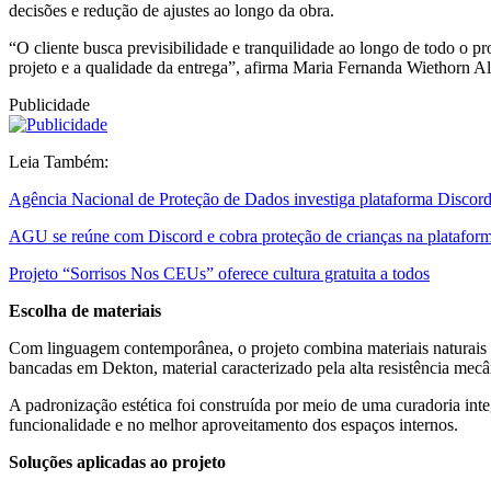
decisões e redução de ajustes ao longo da obra.
“O cliente busca previsibilidade e tranquilidade ao longo de todo o
projeto e a qualidade da entrega”, afirma Maria Fernanda Wiethorn 
Publicidade
Leia Também:
Agência Nacional de Proteção de Dados investiga plataforma Discor
AGU se reúne com Discord e cobra proteção de crianças na platafor
Projeto “Sorrisos Nos CEUs” oferece cultura gratuita a todos
Escolha de materiais
Com linguagem contemporânea, o projeto combina materiais naturais e 
bancadas em Dekton, material caracterizado pela alta resistência mecâ
A padronização estética foi construída por meio de uma curadoria int
funcionalidade e no melhor aproveitamento dos espaços internos.
Soluções aplicadas ao projeto