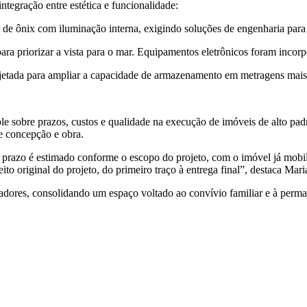
ntegração entre estética e funcionalidade:
 de ônix com iluminação interna, exigindo soluções de engenharia para vi
 para priorizar a vista para o mar. Equipamentos eletrônicos foram inco
rojetada para ampliar a capacidade de armazenamento em metragens mai
e sobre prazos, custos e qualidade na execução de imóveis de alto padrã
e concepção e obra.
 prazo é estimado conforme o escopo do projeto, com o imóvel já mobi
to original do projeto, do primeiro traço à entrega final”, destaca Mar
radores, consolidando um espaço voltado ao convívio familiar e à perm