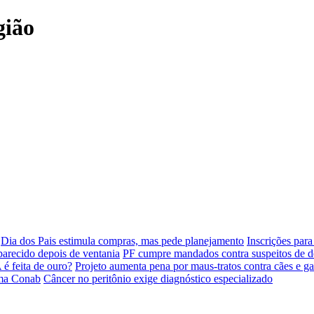
gião
Dia dos Pais estimula compras, mas pede planejamento
Inscrições par
parecido depois de ventania
PF cumpre mandados contra suspeitos de d
é feita de ouro?
Projeto aumenta pena por maus-tratos contra cães e ga
ima Conab
Câncer no peritônio exige diagnóstico especializado