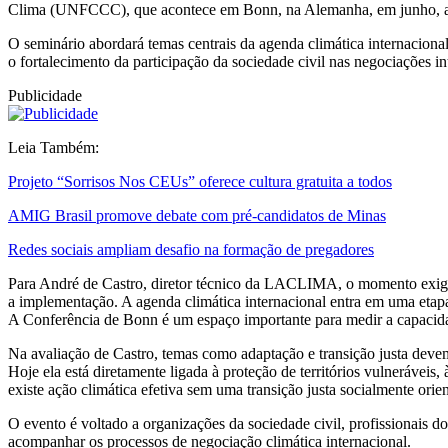
Clima (UNFCCC), que acontece em Bonn, na Alemanha, em junho, alé
O seminário abordará temas centrais da agenda climática internaciona
o fortalecimento da participação da sociedade civil nas negociações i
Publicidade
Leia Também:
Projeto “Sorrisos Nos CEUs” oferece cultura gratuita a todos
AMIG Brasil promove debate com pré-candidatos de Minas
Redes sociais ampliam desafio na formação de pregadores
Para André de Castro, diretor técnico da LACLIMA, o momento exige a
a implementação. A agenda climática internacional entra em uma etapa
A Conferência de Bonn é um espaço importante para medir a capacida
Na avaliação de Castro, temas como adaptação e transição justa deve
Hoje ela está diretamente ligada à proteção de territórios vulnerávei
existe ação climática efetiva sem uma transição justa socialmente orie
O evento é voltado a organizações da sociedade civil, profissionais d
acompanhar os processos de negociação climática internacional.