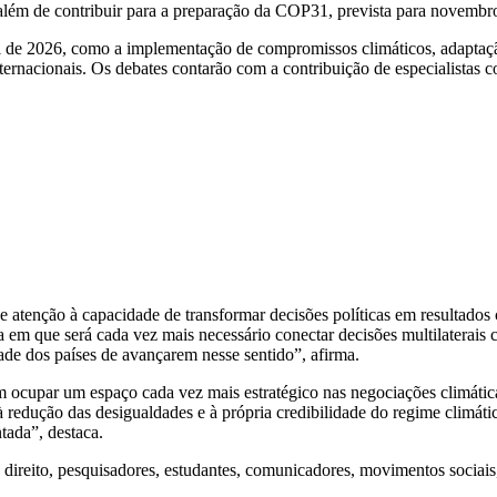
m de contribuir para a preparação da COP31, prevista para novembro
l de 2026, como a implementação de compromissos climáticos, adaptação
nternacionais. Os debates contarão com a contribuição de especialistas
tenção à capacidade de transformar decisões políticas em resultados 
 em que será cada vez mais necessário conectar decisões multilaterais 
de dos países de avançarem nesse sentido”, afirma.
m ocupar um espaço cada vez mais estratégico nas negociações climátic
s, à redução das desigualdades e à própria credibilidade do regime cli
ntada”, destaca.
o direito, pesquisadores, estudantes, comunicadores, movimentos sociais