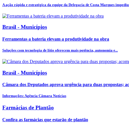
A ação rápida e estratégica da equipe da Delegacia de Costa Marques impediu 
Brasil - Municípios
Ferramentas a bateria elevam a produtividade na obra
Soluções com tecnologia de lítio oferecem mais potência, autonomia e...
Brasil - Municípios
Câmara dos Deputados aprova urgência para duas propostas; 
Informações: Agência Câmara Notícias
Farmácias de Plantão
Confira as farmácias que estarão de plantão