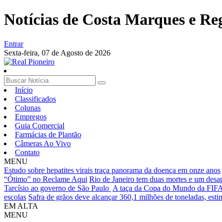
Notícias de Costa Marques e Re
Entrar
Sexta-feira,
07 de Agosto de 2026
Início
Classificados
Colunas
Empregos
Guia Comercial
Farmácias de Plantão
Câmeras Ao Vivo
Contato
MENU
Estudo sobre hepatites virais traça panorama da doença em onze anos
“Ótimo” no Reclame Aqui
Rio de Janeiro tem duas mortes e um desa
Tarcísio ao governo de São Paulo
A taça da Copa do Mundo da FIFA 
escolas
Safra de grãos deve alcançar 360,1 milhões de toneladas, est
EM ALTA
MENU