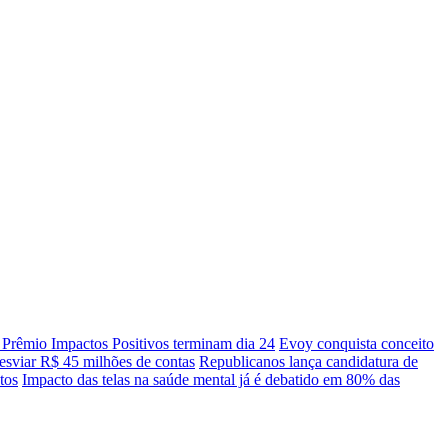
a Prêmio Impactos Positivos terminam dia 24
Evoy conquista conceito
esviar R$ 45 milhões de contas
Republicanos lança candidatura de
tos
Impacto das telas na saúde mental já é debatido em 80% das