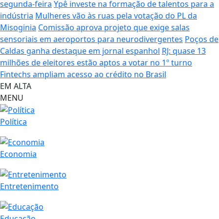
segunda-feira
Ypê investe na formação de talentos para a
indústria
Mulheres vão às ruas pela votação do PL da
Misoginia
Comissão aprova projeto que exige salas
sensoriais em aeroportos para neurodivergentes
Poços de
Caldas ganha destaque em jornal espanhol
RJ: quase 13
milhões de eleitores estão aptos a votar no 1º turno
Fintechs ampliam acesso ao crédito no Brasil
EM ALTA
MENU
Política
Economia
Entretenimento
Educação