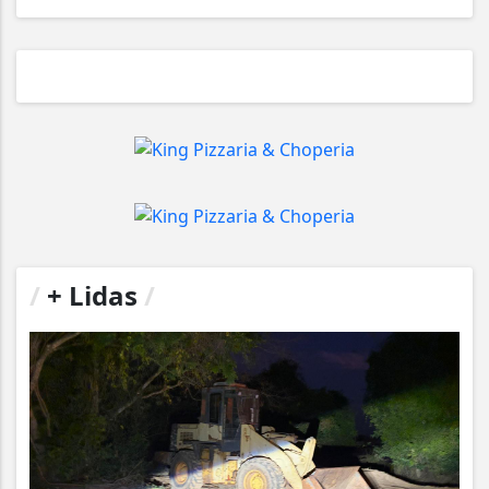
/
+ Lidas
/