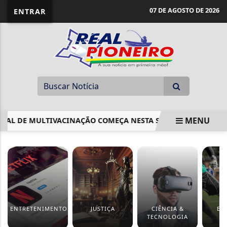
07 DE AGOSTO DE 2026
ENTRAR
MENU
TIVACINAÇÃO COMEÇA NESTA SEGUNDA
LEI GARANTE FR
EM ALTA
ENTRETENIMENTO
JUSTIÇA
CIÊNCIA &
ES
TECNOLOGIA