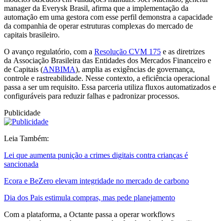
manager da Everysk Brasil, afirma que a implementação da
automação em uma gestora com esse perfil demonstra a capacidade
da companhia de operar estruturas complexas do mercado de
capitais brasileiro.
O avanço regulatório, com a
Resolução CVM 175
e as diretrizes
da Associação Brasileira das Entidades dos Mercados Financeiro e
de Capitais (
ANBIMA
), amplia as exigências de governança,
controle e rastreabilidade. Nesse contexto, a eficiência operacional
passa a ser um requisito. Essa parceria utiliza fluxos automatizados e
configuráveis para reduzir falhas e padronizar processos.
Publicidade
Leia Também:
Lei que aumenta punição a crimes digitais contra crianças é
sancionada
Ecora e BeZero elevam integridade no mercado de carbono
Dia dos Pais estimula compras, mas pede planejamento
Com a plataforma, a Octante passa a operar workflows