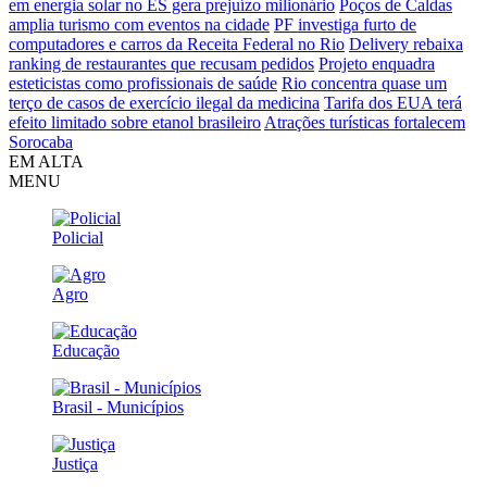
em energia solar no ES gera prejuízo milionário
Poços de Caldas
amplia turismo com eventos na cidade
PF investiga furto de
computadores e carros da Receita Federal no Rio
Delivery rebaixa
ranking de restaurantes que recusam pedidos
Projeto enquadra
esteticistas como profissionais de saúde
Rio concentra quase um
terço de casos de exercício ilegal da medicina
Tarifa dos EUA terá
efeito limitado sobre etanol brasileiro
Atrações turísticas fortalecem
Sorocaba
EM ALTA
MENU
Policial
Agro
Educação
Brasil - Municípios
Justiça