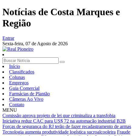
Notícias de Costa Marques e
Região
Entrar
Sexta-feira,
07 de Agosto de 2026
Início
Classificados
Colunas
Empregos
Guia Comercial
Farmácias de Plantão
Câmeras Ao Vivo
Contato
MENU
Comissão aprova projeto de lei que criminaliza a transfobia
Iniciativa reduz CAC para US$ 72 na automação industrial B2B
Forças de segurança do RJ terão de fazer recadastramento de armas
Tecnologia aumenta produtividade logística sucroalcooleira
Fraude