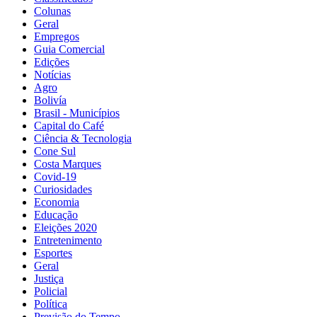
Colunas
Geral
Empregos
Guia Comercial
Edições
Notícias
Agro
Bolivía
Brasil - Municípios
Capital do Café
Ciência & Tecnologia
Cone Sul
Costa Marques
Covid-19
Curiosidades
Economia
Educação
Eleições 2020
Entretenimento
Esportes
Geral
Justiça
Policial
Política
Previsão do Tempo