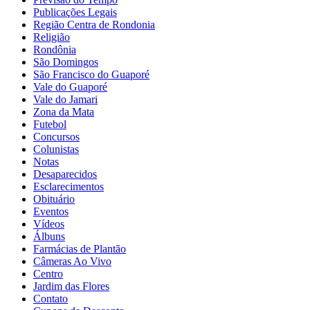
Publicações Legais
Região Centra de Rondonia
Religião
Rondônia
São Domingos
São Francisco do Guaporé
Vale do Guaporé
Vale do Jamari
Zona da Mata
Futebol
Concursos
Colunistas
Notas
Desaparecidos
Esclarecimentos
Obituário
Eventos
Vídeos
Álbuns
Farmácias de Plantão
Câmeras Ao Vivo
Centro
Jardim das Flores
Contato