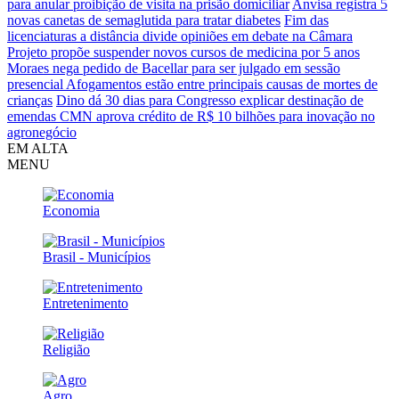
para anular proibição de visita na prisão domiciliar
Anvisa registra 5
novas canetas de semaglutida para tratar diabetes
Fim das
licenciaturas a distância divide opiniões em debate na Câmara
Projeto propõe suspender novos cursos de medicina por 5 anos
Moraes nega pedido de Bacellar para ser julgado em sessão
presencial
Afogamentos estão entre principais causas de mortes de
crianças
Dino dá 30 dias para Congresso explicar destinação de
emendas
CMN aprova crédito de R$ 10 bilhões para inovação no
agronegócio
EM ALTA
MENU
Economia
Brasil - Municípios
Entretenimento
Religião
Agro