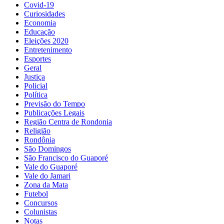
Covid-19
Curiosidades
Economia
Educação
Eleições 2020
Entretenimento
Esportes
Geral
Justiça
Policial
Política
Previsão do Tempo
Publicações Legais
Região Centra de Rondonia
Religião
Rondônia
São Domingos
São Francisco do Guaporé
Vale do Guaporé
Vale do Jamari
Zona da Mata
Futebol
Concursos
Colunistas
Notas