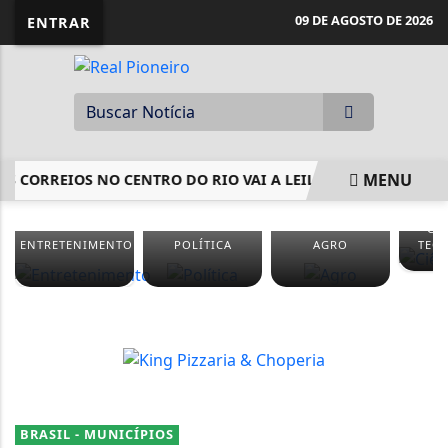
09 DE AGOSTO DE 2026
ENTRAR
MENU
 CORREIOS NO CENTRO DO RIO VAI A LEILÃO NESTA QUINTA
EM ALTA
CIÊ
ENTRETENIMENTO
POLÍTICA
AGRO
TEC
BRASIL - MUNICÍPIOS