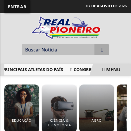
07 DE AGOSTO DE 2026
ENTRAR
MENU
INCIPAIS ATLETAS DO PAÍS
CONGRESSO APROVA MEDIDAS
EM ALTA
EDUCAÇÃO
CIÊNCIA &
AGRO
PO
TECNOLOGIA