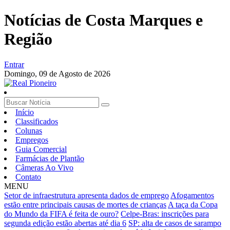
Notícias de Costa Marques e
Região
Entrar
Domingo,
09 de Agosto de 2026
Início
Classificados
Colunas
Empregos
Guia Comercial
Farmácias de Plantão
Câmeras Ao Vivo
Contato
MENU
Setor de infraestrutura apresenta dados de emprego
Afogamentos
estão entre principais causas de mortes de crianças
A taça da Copa
do Mundo da FIFA é feita de ouro?
Celpe-Bras: inscrições para
segunda edição estão abertas até dia 6
SP: alta de casos de sarampo