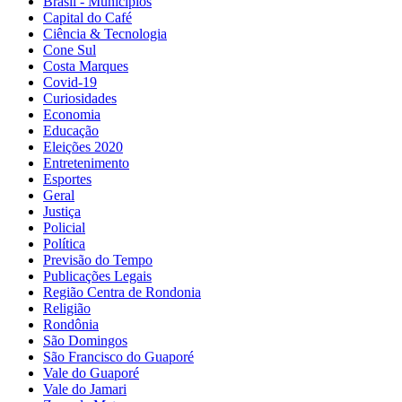
Brasil - Municípios
Capital do Café
Ciência & Tecnologia
Cone Sul
Costa Marques
Covid-19
Curiosidades
Economia
Educação
Eleições 2020
Entretenimento
Esportes
Geral
Justiça
Policial
Política
Previsão do Tempo
Publicações Legais
Região Centra de Rondonia
Religião
Rondônia
São Domingos
São Francisco do Guaporé
Vale do Guaporé
Vale do Jamari