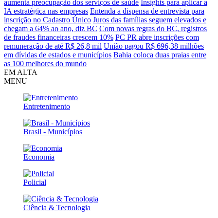
aumenta preocupação dos serviços de saúde
Insights para aplicar a
IA estratégica nas empresas
Entenda a dispensa de entrevista para
inscrição no Cadastro Único
Juros das famílias seguem elevados e
chegam a 64% ao ano, diz BC
Com novas regras do BC, registros
de fraudes financeiras crescem 10%
PC PR abre inscrições com
remuneração de até R$ 26,8 mil
União pagou R$ 696,38 milhões
em dívidas de estados e municípios
Bahia coloca duas praias entre
as 100 melhores do mundo
EM ALTA
MENU
Entretenimento
Brasil - Municípios
Economia
Policial
Ciência & Tecnologia