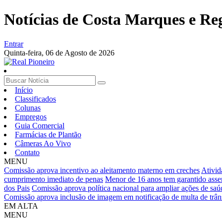
Notícias de Costa Marques e Re
Entrar
Quinta-feira,
06 de Agosto de 2026
Início
Classificados
Colunas
Empregos
Guia Comercial
Farmácias de Plantão
Câmeras Ao Vivo
Contato
MENU
Comissão aprova incentivo ao aleitamento materno em creches
Ativid
cumprimento imediato de penas
Menor de 16 anos tem garantido asse
dos Pais
Comissão aprova política nacional para ampliar ações de saú
Comissão aprova inclusão de imagem em notificação de multa de trân
EM ALTA
MENU