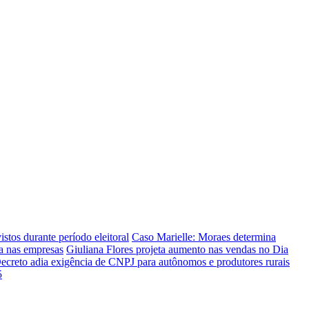
stos durante período eleitoral
Caso Marielle: Moraes determina
ca nas empresas
Giuliana Flores projeta aumento nas vendas no Dia
ecreto adia exigência de CNPJ para autônomos e produtores rurais
5