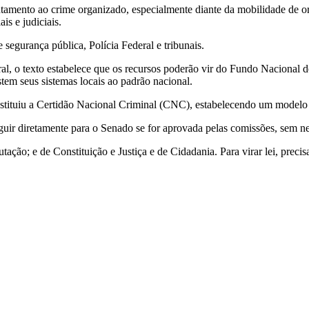
ntamento ao crime organizado, especialmente diante da mobilidade de or
is e judiciais.
e segurança pública, Polícia Federal e tribunais.
deral, o texto estabelece que os recursos poderão vir do Fundo Naciona
stem seus sistemas locais ao padrão nacional.
stituiu a Certidão Nacional Criminal (CNC), estabelecendo um modelo u
eguir diretamente para o Senado se for aprovada pelas comissões, sem 
tação; e de Constituição e Justiça e de Cidadania. Para virar lei, prec