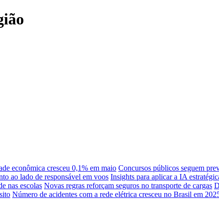
gião
ade econômica cresceu 0,1% em maio
Concursos públicos seguem previ
nto ao lado de responsável em voos
Insights para aplicar a IA estratégi
de nas escolas
Novas regras reforçam seguros no transporte de cargas
D
sito
Número de acidentes com a rede elétrica cresceu no Brasil em 202